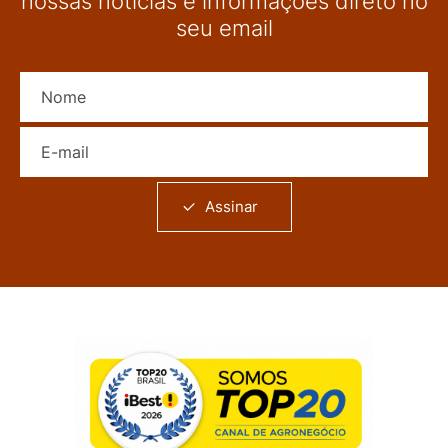
nossas notícias e informações direto no
seu email
Nome
E-mail
Assinar