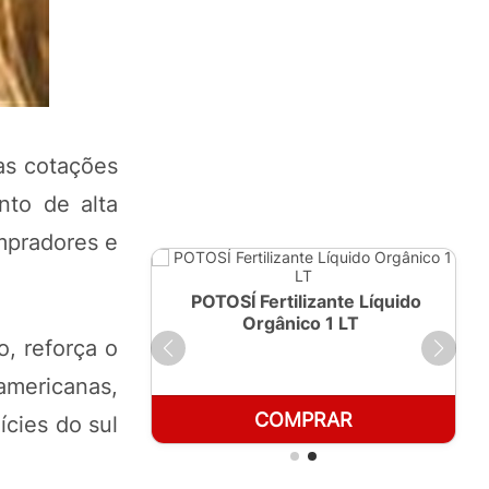
as cotações
nto de alta
mpradores e
ante Líquido
POTOSÍ Fertilizante Líquido
250ml
Orgânico 1 LT
o, reforça o
americanas,
RAR
COMPRAR
cies do sul