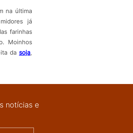
m na última
midores já
as farinhas
ão. Moinhos
eita da
soja
,
 notícias e