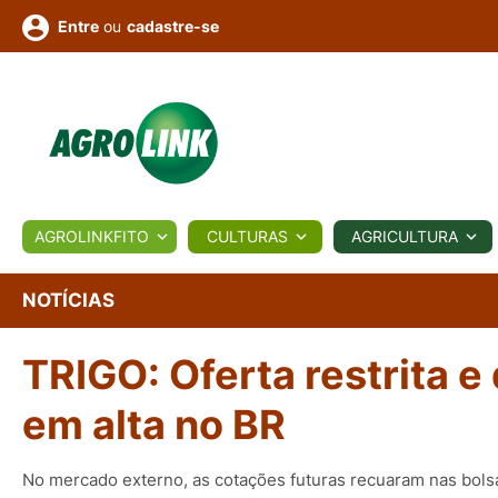
ou
cadastre-se
Entre
ULTURA
AGROLINKFITO
CULTURAS
AGRICULTURA
BIOLÓGICOS
COTAÇÕES
NOTÍCIAS
AGROTE
NOTÍCIAS
TRIGO: Oferta restrita 
Fotos
os
Conversor
Colunistas
Eventos
e
Vídeos
em alta no BR
No mercado externo, as cotações futuras recuaram nas bols