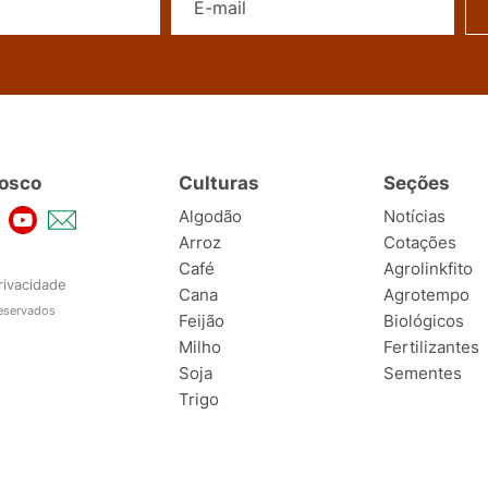
osco
Culturas
Seções
Algodão
Notícias
Arroz
Cotações
Café
Agrolinkfito
rivacidade
Cana
Agrotempo
reservados
Feijão
Biológicos
Milho
Fertilizantes
Soja
Sementes
Trigo