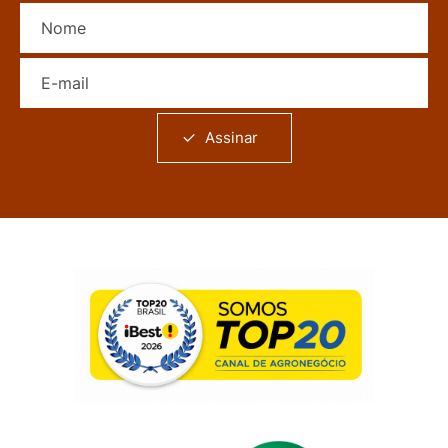
Nome
E-mail
Assinar