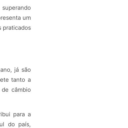
, superando
presenta um
s praticados
ano, já são
ete tanto a
o de câmbio
ibui para a
l do país,