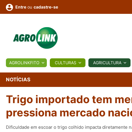
ou
cadastre-se
Entre
ULTURA
AGROLINKFITO
CULTURAS
AGRICULTURA
BIOLÓGICOS
COTAÇÕES
NOTÍCIAS
AGROTE
NOTÍCIAS
Trigo importado tem me
Fotos
os
Conversor
Colunistas
Eventos
e
Vídeos
pressiona mercado naci
Dificuldade em escoar o trigo colhido impacta diretamente 