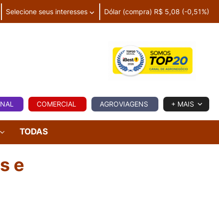
Selecione seus interesses
Dólar (compra) R$ 5,08 (-0,51%)
IA
ONAL
COMERCIAL
AGROVIAGENS
+ MAIS
TODAS
s e