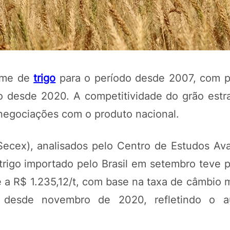
lume de
trigo
para o período desde 2007, com 
 desde 2020. A competitividade do grão estr
 negociações com o produto nacional.
POTOSÍ Fertiliz
(Secex), analisados pelo Centro de Estudos A
Orgânico
rigo importado pelo Brasil em setembro teve 
 a R$ 1.235,12/t, com base na taxa de câmbio 
COMP
o desde novembro de 2020, refletindo o 