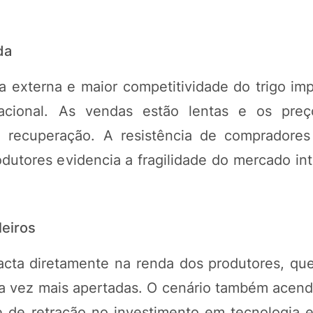
da
 externa e maior competitividade do trigo im
acional. As vendas estão lentas e os pre
e recuperação. A resistência de compradore
utores evidencia a fragilidade do mercado int
leiros
pacta diretamente na renda dos produtores, qu
a vez mais apertadas. O cenário também acend
de de retração no investimento em tecnologia e