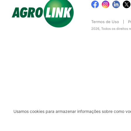
Termos de Uso
P
2026, Todos os direitos 
Usamos cookies para armazenar informações sobre como você 
2b98f7e1-9590-46d7-af32-2c8a921a53c7