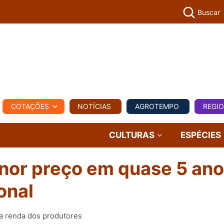
Buscar
PECUÁR
COTAÇÕES
NOTÍCIAS
AGROTEMPO
REGI
MPO
REGIONAL
COMERCIAL
AGROVIAGENS
CULTURAS
ESPÉCIES
nor preço em quase 5 ano
onal
na renda dos produtores