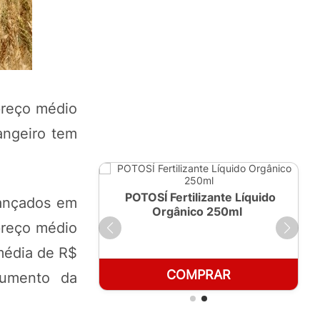
preço médio
angeiro tem
ante Líquido
POTOSÍ Fertilizante Líquido
vançados em
 1 LT
Orgânico 250ml
preço médio
média de R$
RAR
COMPRAR
aumento da