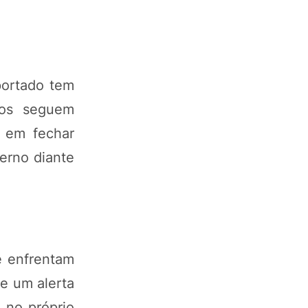
portado tem
ços seguem
s em fechar
erno diante
e enfrentam
e um alerta
 no próprio