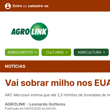
ou
cadastre-se
Entre
ULTURA
AGROLINKFITO
CULTURAS
AGRICULTURA
BIOLÓGICOS
COTAÇÕES
NOTÍCIAS
AGROTE
NOTÍCIAS
Vai sobrar milho nos EU
Fotos
os
Conversor
Colunistas
Eventos
e
Vídeos
ARC Mercosul estima que até 2,5 milhões de toneladas de 
AGROLINK
- Leonardo Gottems
Publicado em 06/04/2020 às 06:03h.