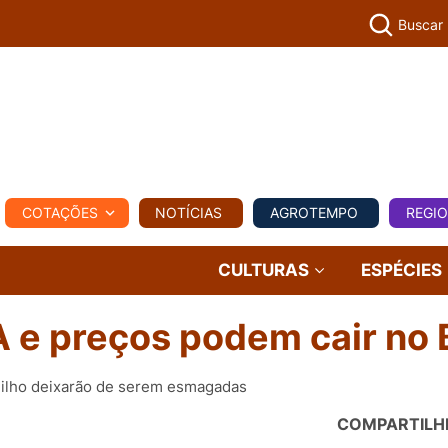
Buscar
PECUÁR
COTAÇÕES
NOTÍCIAS
AGROTEMPO
REGI
MPO
REGIONAL
COMERCIAL
AGROVIAGENS
CULTURAS
ESPÉCIES
A e preços podem cair no B
milho deixarão de serem esmagadas
COMPARTILH