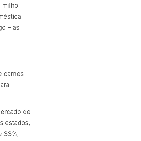
 milho
méstica
go – as
e carnes
ará
mercado de
s estados,
de 33%,