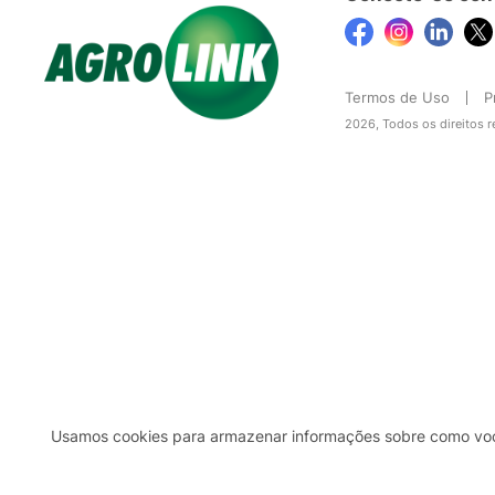
Termos de Uso
P
2026, Todos os direitos 
Usamos cookies para armazenar informações sobre como você 
2b98f7e1-9590-46d7-af32-2c8a921a53c7