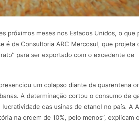
stes próximos meses nos Estados Unidos, o que 
se é da Consultoria ARC Mercosul, que projeta 
arato” para ser exportado com o excedente de
presenciou um colapso diante da quarentena o
POTOSÍ Fertiliz
Orgânico 
rbanas. A determinação cortou o consumo de ga
lucratividade das usinas de etanol no país. A
atória na ordem de 10%, pelo menos”, explicam 
COMP