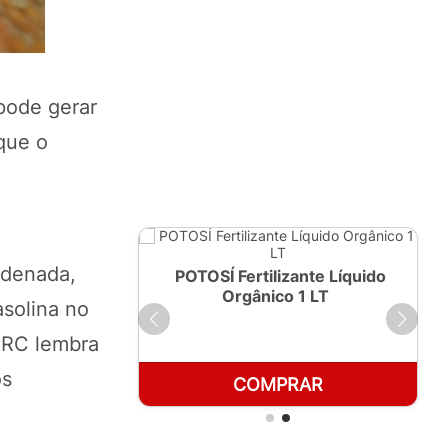
pode gerar
que o
rdenada,
ante Líquido
POTOSÍ Fertilizante Líquido
250ml
Orgânico 1 LT
solina no
 ARC lembra
os
RAR
COMPRAR