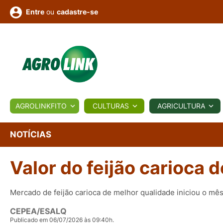
ou
cadastre-se
Entre
ULTURA
AGROLINKFITO
CULTURAS
AGRICULTURA
BIOLÓGICOS
COTAÇÕES
NOTÍCIAS
AGROTE
NOTÍCIAS
Valor do feijão carioca 
Fotos
os
Conversor
Colunistas
Eventos
e
Vídeos
Mercado de feijão carioca de melhor qualidade iniciou o mês
CEPEA/ESALQ
Publicado em 06/07/2026 às 09:40h.