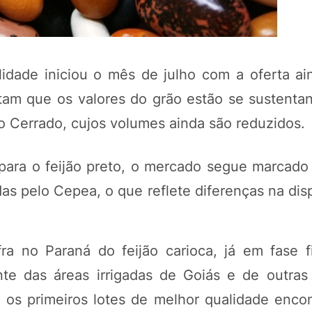
dade iniciou o mês de julho com a oferta aind
tam que os valores do grão estão se sustent
 do Cerrado, cujos volumes ainda são reduzidos.
 para o feijão preto, o mercado segue marcado 
 pelo Cepea, o que reflete diferenças na disp
POTOSÍ Fertiliz
Orgânico
a no Paraná do feijão carioca, já em fase fi
COMP
nte das áreas irrigadas de Goiás e de outras
os primeiros lotes de melhor qualidade enco