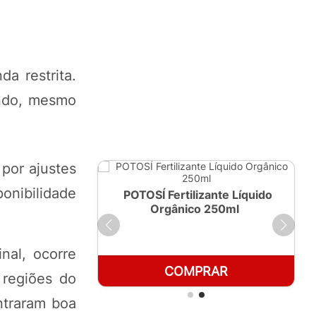
a restrita.
ando, mesmo
por ajustes
onibilidade
ante Líquido
POTOSÍ Fertilizante Líquido
 1 LT
Orgânico 250ml
nal, ocorre
RAR
COMPRAR
 regiões do
ntraram boa