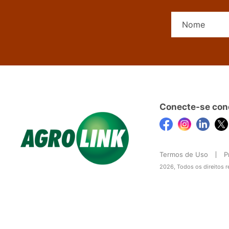
Conecte-se con
Termos de Uso
P
2026, Todos os direitos 