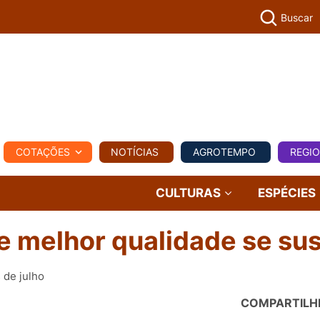
Buscar
PECUÁR
COTAÇÕES
NOTÍCIAS
AGROTEMPO
REGI
MPO
REGIONAL
COMERCIAL
AGROVIAGENS
CULTURAS
ESPÉCIES
de melhor qualidade se su
 de julho
COMPARTILH