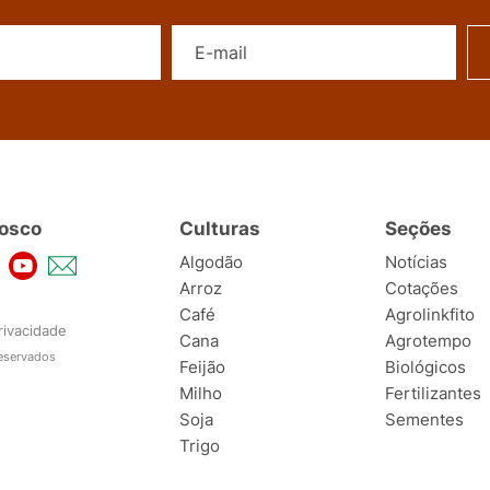
Nome
E-mail
osco
Culturas
Seções
Algodão
Notícias
Arroz
Cotações
Café
Agrolinkfito
rivacidade
Cana
Agrotempo
reservados
Feijão
Biológicos
Milho
Fertilizantes
Soja
Sementes
Trigo