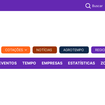
Buscar
PECUÁR
COTAÇÕES
NOTÍCIAS
AGROTEMPO
REGI
MPO
REGIONAL
COMERCIAL
AGROVIAGENS
EVENTOS
TEMPO
EMPRESAS
ESTATÍSTICAS
Z