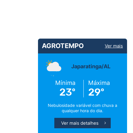
AGROTEMPO
Ver mais
Japaratinga/AL
Mínima
Máxima
23º
29º
Nebulosidade variável com chuva a
qualquer hora do dia.
Ver mais detalhes