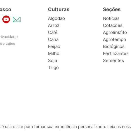
osco
Culturas
Seções
Algodão
Notícias
Arroz
Cotações
Café
Agrolinkfito
rivacidade
Cana
Agrotempo
reservados
Feijão
Biológicos
Milho
Fertilizantes
Soja
Sementes
Trigo
usa o site para tornar sua experiência personalizada. Leia os no