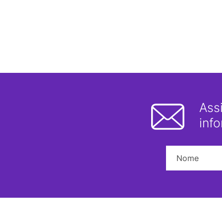
Ass
inf