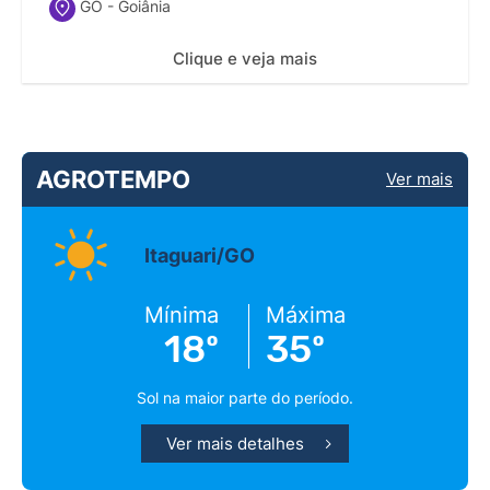
GO - Goiânia
Clique e veja mais
AGROTEMPO
Ver mais
Itaguari/GO
Mínima
Máxima
18º
35º
Sol na maior parte do período.
Ver mais detalhes