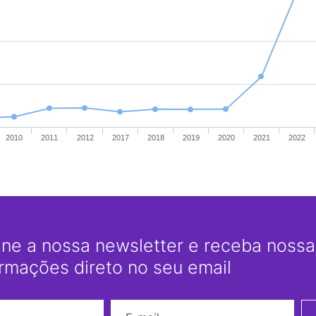
2010
2011
2012
2017
2018
2019
2020
2021
2022
ine a nossa newsletter e receba nossas
ormações direto no seu email
Nome
E-mail