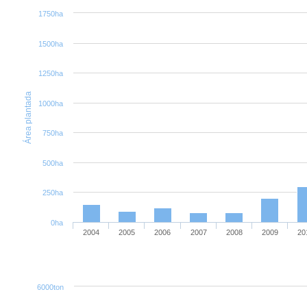
1750ha
1500ha
1250ha
Área plantada
1000ha
750ha
500ha
250ha
0ha
2004
2005
2006
2007
2008
2009
20
6000ton