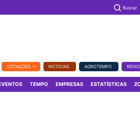
Buscar
PECUÁR
COTAÇÕES
NOTÍCIAS
AGROTEMPO
REGI
MPO
REGIONAL
COMERCIAL
AGROVIAGENS
EVENTOS
TEMPO
EMPRESAS
ESTATÍSTICAS
Z