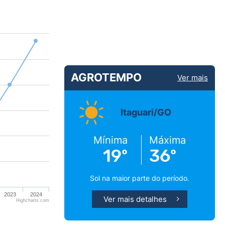
AGROTEMPO
Ver mais
Itaguari/GO
Mínima
Máxima
19º
36º
Sol na maior parte do período.
2023
2024
Ver mais detalhes
Highcharts.com