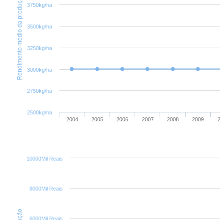
Rendimento médio da produção
3750kg/ha
3500kg/ha
3250kg/ha
3000kg/ha
2750kg/ha
2500kg/ha
2004
2005
2006
2007
2008
2009
10000Mil Reais
8000Mil Reais
6000Mil Reais