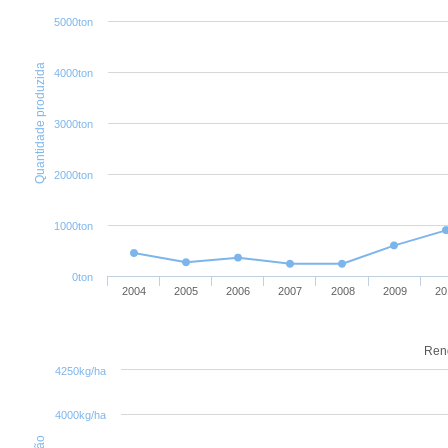
5000ton
Quantidade produzida
4000ton
3000ton
2000ton
1000ton
0ton
2004
2005
2006
2007
2008
2009
20
Ren
4250kg/ha
4000kg/ha