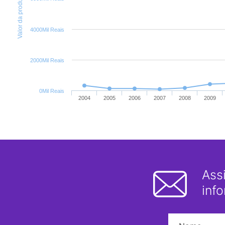
Valor da produção
4000Mil Reais
2000Mil Reais
0Mil Reais
2004
2005
2006
2007
2008
2009
Ass
inf