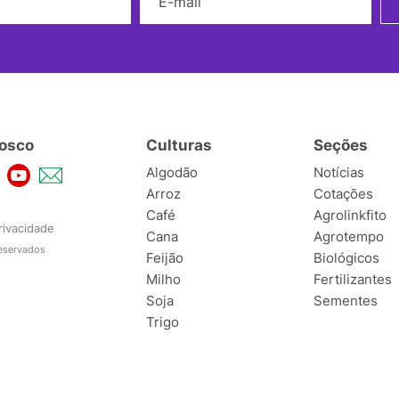
osco
Culturas
Seções
Algodão
Notícias
Arroz
Cotações
Café
Agrolinkfito
rivacidade
Cana
Agrotempo
reservados
Feijão
Biológicos
Milho
Fertilizantes
Soja
Sementes
Trigo