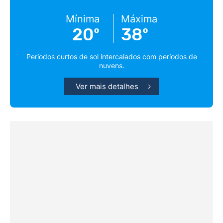
Mínima
Máxima
20º
38º
Períodos curtos de sol intercalados com períodos de
nuvens.
Ver mais detalhes