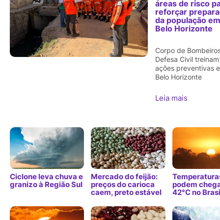
áreas de risco p
reforçar prepar
da população e
Belo Horizonte
Corpo de Bombeiros
Defesa Civil treinam
ações preventivas 
Belo Horizonte
Leia mais
Ciclone leva chuva e
Mercado do feijão:
Temperatura
granizo à Região Sul
preços do carioca
podem chega
caem, preto estável
42°C no Brasi