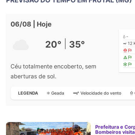
06/08 | Hoje
-
|
20°
35°
12 
Céu totalmente encoberto, sem
aberturas de sol.
Geada
Velocidade do vento
LEGENDA
Prefeitura e Cor
Bombeiros visit