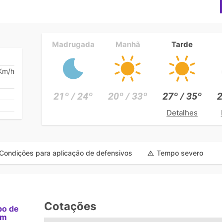
Madrugada
Manhã
Tarde
Km/h
21º / 24º
20º / 33º
27º / 35º
2
Detalhes
Condições para aplicação de defensivos
Tempo severo
Cotações
po de
am