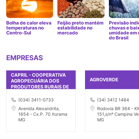
Bolha de calor eleva
Feijão preto mantém
Previsão indi
temperaturas no
estabilidade no
chuvas e bai
Centro-Sul
mercado
umidade em 
do Brasil
EMPRESAS
CAPRIL - COOPERATIVA
AGROVERDE
AGROPECUÁRIA DOS
PRODUTORES RURAIS DE
ITURAMA
(034) 3411-0733
(34) 3412 1484
Avenida Alexandrita,
Rodovia BR 364 - K
1654 - Cx.P. 70 Iturama
151,s/nº Campina Ve
MG
MG