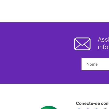
Ass
inf
Conecte-se con