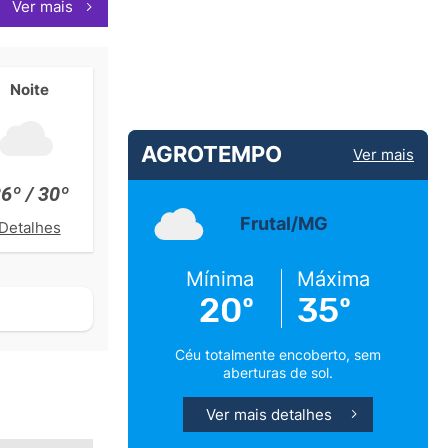
Ver mais
Noite
AGROTEMPO
Ver mais
6º / 30º
Frutal/MG
Detalhes
Mínima
Máxima
20º
35º
Céu totalmente encoberto, sem
aberturas de sol.
Ver mais detalhes