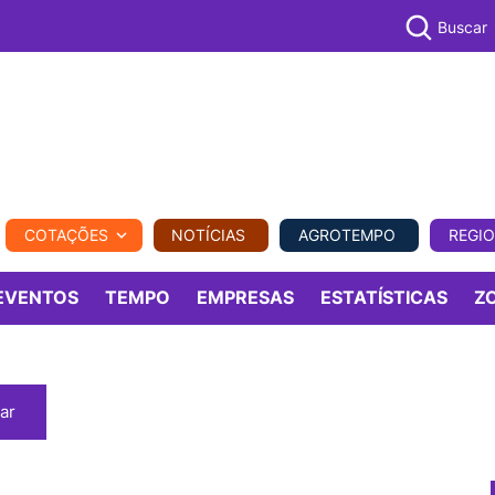
Buscar
PECUÁR
COTAÇÕES
NOTÍCIAS
AGROTEMPO
REGI
MPO
REGIONAL
COMERCIAL
AGROVIAGENS
EVENTOS
TEMPO
EMPRESAS
ESTATÍSTICAS
Z
ar