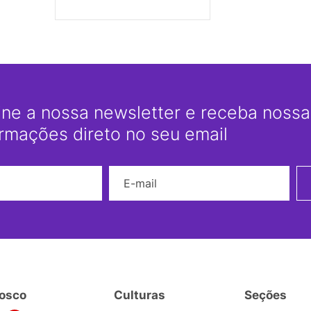
ine a nossa newsletter e receba nossas
ormações direto no seu email
Nome
E-mail
osco
Culturas
Seções