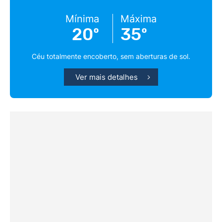
Mínima
Máxima
20º
35º
Céu totalmente encoberto, sem aberturas de sol.
Ver mais detalhes