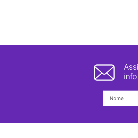
Ass
inf