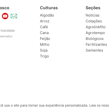
osco
Culturas
Seções
Algodão
Notícias
Arroz
Cotações
Café
Agrolinkfito
rivacidade
Cana
Agrotempo
reservados
Feijão
Biológicos
Milho
Fertilizantes
Soja
Sementes
Trigo
usa o site para tornar sua experiência personalizada. Leia os no