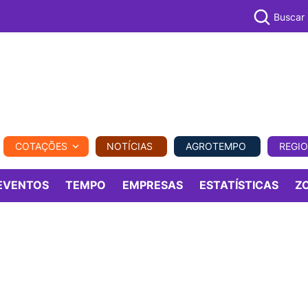
Buscar
PECUÁR
COTAÇÕES
NOTÍCIAS
AGROTEMPO
REGI
MPO
REGIONAL
COMERCIAL
AGROVIAGENS
EVENTOS
TEMPO
EMPRESAS
ESTATÍSTICAS
Z