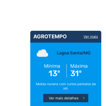
AGROTEMPO
Ver mais
Lagoa Santa/MG
Mínima
Máxima
13º
31º
Muitas nuvens com curtos períodos de
sol.
Ver mais detalhes