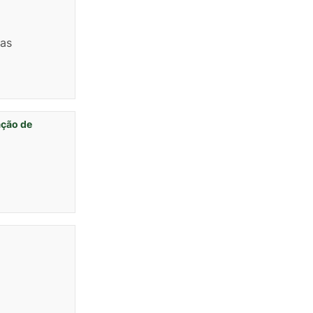
das
ação de