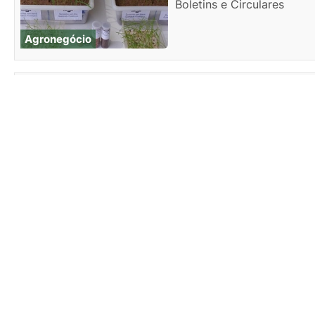
Boletins e Circulares
Agronegócio
Dissertações e Teses
-
Agronegócio
Livros
-
Agronegócio