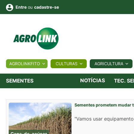
ou
cadastre-se
Entre
ULTURA
AGROLINKFITO
CULTURAS
AGRICULTURA
BIOLÓGICOS
COTAÇÕES
NOTÍCIAS
AGROTE
NOTÍCIAS
SEMENTES
TEC. S
Fotos
os
Conversor
Colunistas
Eventos
e
Sementes prometem mudar tu
Vídeos
"Vamos usar equipamentos
Cana-de-açúcar