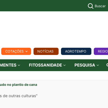
Buscar
PECUÁR
COTAÇÕES
NOTÍCIAS
AGROTEMPO
REGI
MPO
REGIONAL
COMERCIAL
AGROVIAGENS
EMENTES
FITOSSANIDADE
PESQUISA
do no plantio de cana
 de outras culturas"