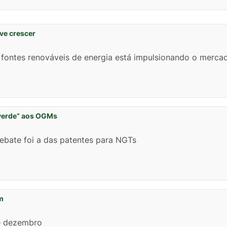
ve crescer
fontes renováveis de energia está impulsionando o merca
 verde” aos OGMs
bate foi a das patentes para NGTs
m
de dezembro