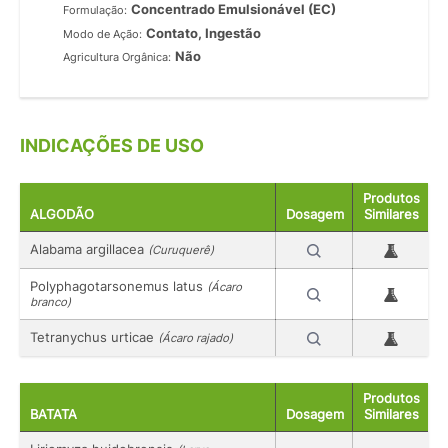
Concentrado Emulsionável (EC)
Formulação:
Contato, Ingestão
Modo de Ação:
Não
Agricultura Orgânica:
INDICAÇÕES DE USO
Produtos
ALGODÃO
Dosagem
Similares
Alabama argillacea
(Curuquerê)
Polyphagotarsonemus latus
(Ácaro
branco)
Tetranychus urticae
(Ácaro rajado)
Produtos
BATATA
Dosagem
Similares