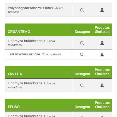
Polyphagotarsonemus latus
(Ácaro
branco)
Produtos
CRISÂNTEMO
Dosagem
Similares
Liriomyza huidobrensis
(Larva
minadora)
Tetranychus urticae
(Ácaro rajado)
Produtos
ERVILHA
Dosagem
Similares
Liriomyza huidobrensis
(Larva
minadora)
Produtos
FEIJÃO
Dosagem
Similares
Liriomyza huidobrensis
(Larva