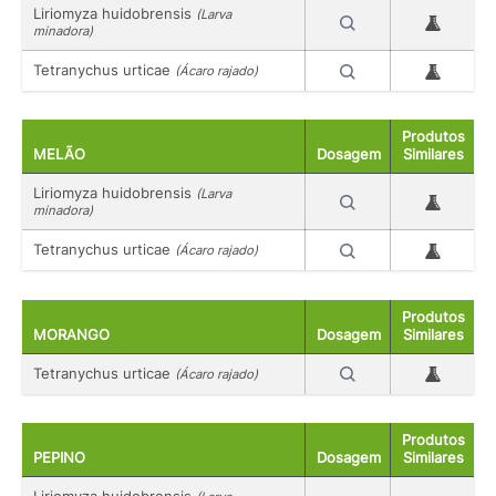
Liriomyza huidobrensis
(Larva
minadora)
Tetranychus urticae
(Ácaro rajado)
Produtos
MELÃO
Dosagem
Similares
Liriomyza huidobrensis
(Larva
minadora)
Tetranychus urticae
(Ácaro rajado)
Produtos
MORANGO
Dosagem
Similares
Tetranychus urticae
(Ácaro rajado)
Produtos
PEPINO
Dosagem
Similares
Liriomyza huidobrensis