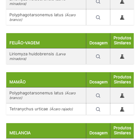
minadora)
Polyphagotarsonemus latus
(Ácaro
branco)
Produtos
FEIJÃO-VAGEM
Dosagem
Similares
Liriomyza huidobrensis
(Larva
minadora)
Produtos
MAMÃO
Dosagem
Similares
Polyphagotarsonemus latus
(Ácaro
branco)
Tetranychus urticae
(Ácaro rajado)
Produtos
MELANCIA
Dosagem
Similares