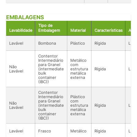
EMBALAGENS
Tipo de
Lavabilidade
Embalagem
Material
Características
Aco
Lavável
Bombona
Plástico
Rígida
Líqu
Contentor
Intermediário
Metálico
para Granel
com
Não
(intermediate
estrutura
Rígida
Líqu
Lavável
bulk
metálica
container
externa
(IBC))
Contentor
Intermediário
Plástico
para Granel
com
Não
(intermediate
estrutura
Rígida
Líqu
Lavável
bulk
metálica
container
externa
(IBC))
Lavável
Frasco
Metálico
Rígida
Líqu