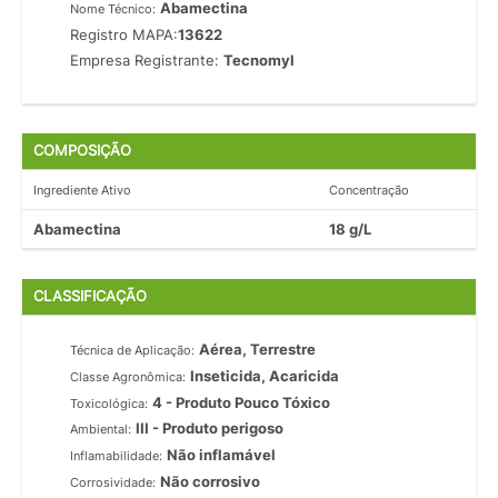
Abamectina
Nome Técnico:
Registro MAPA:
13622
Empresa Registrante:
Tecnomyl
COMPOSIÇÃO
Ingrediente Ativo
Concentração
Abamectina
18 g/L
CLASSIFICAÇÃO
Aérea, Terrestre
Técnica de Aplicação:
Inseticida, Acaricida
Classe Agronômica:
4 - Produto Pouco Tóxico
Toxicológica:
III - Produto perigoso
Ambiental:
Não inflamável
Inflamabilidade:
Não corrosivo
Corrosividade: