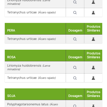
(Larva
minadora)
Tetranychus urticae
(Ácaro rajado)
Produtos
PERA
Dosagem
Similares
Tetranychus urticae
(Ácaro rajado)
Produtos
ROSA
Dosagem
Similares
Liriomyza huidobrensis
(Larva
minadora)
Tetranychus urticae
(Ácaro rajado)
Produtos
SOJA
Dosagem
Similares
Polyphagotarsonemus latus
(Ácaro