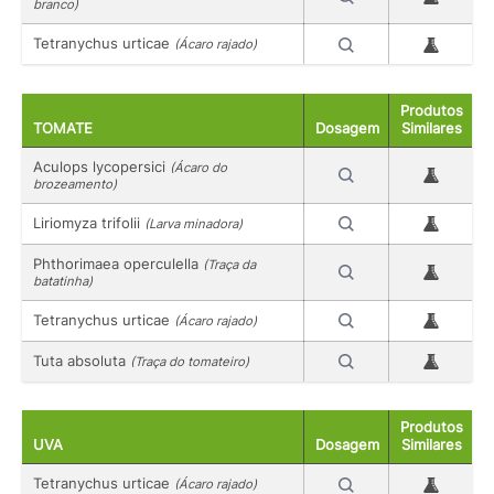
branco)
Tetranychus urticae
(Ácaro rajado)
Produtos
TOMATE
Dosagem
Similares
Aculops lycopersici
(Ácaro do
brozeamento)
Liriomyza trifolii
(Larva minadora)
Phthorimaea operculella
(Traça da
batatinha)
Tetranychus urticae
(Ácaro rajado)
Tuta absoluta
(Traça do tomateiro)
Produtos
UVA
Dosagem
Similares
Tetranychus urticae
(Ácaro rajado)