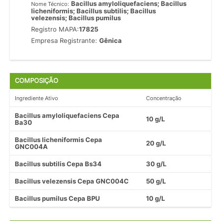
Bacillus amyloliquefaciens; Bacillus
Nome Técnico:
licheniformis; Bacillus subtilis; Bacillus
velezensis; Bacillus pumilus
Registro MAPA:
17825
Empresa Registrante:
Gênica
COMPOSIÇÃO
Ingrediente Ativo
Concentração
Bacillus amyloliquefaciens Cepa
10 g/L
Ba30
Bacillus licheniformis Cepa
20 g/L
GNC004A
Bacillus subtilis Cepa Bs34
30 g/L
Bacillus velezensis Cepa GNC004C
50 g/L
Bacillus pumilus Cepa BPU
10 g/L