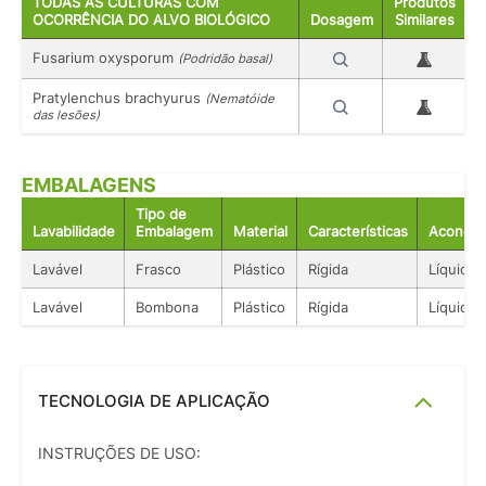
TODAS AS CULTURAS COM
Produtos
OCORRÊNCIA DO ALVO BIOLÓGICO
Dosagem
Similares
Fusarium oxysporum
(Podridão basal)
Pratylenchus brachyurus
(Nematóide
das lesões)
EMBALAGENS
Tipo de
Lavabilidade
Embalagem
Material
Características
Acondic
Lavável
Frasco
Plástico
Rígida
Líquido
Lavável
Bombona
Plástico
Rígida
Líquido
TECNOLOGIA DE APLICAÇÃO
INSTRUÇÕES DE USO: