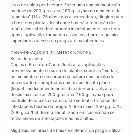
litros de calda por hectare. Fazer uma complementação
na dose de 200 g.p.c./ha (160 g.i.a./ha) no momento da
“amontoa” (15 a 25 dias após a semeadura), dirigido para
a base das plantas, local onde haverá a formação dos
tubérculos cobrindo o produto imediatamente com terra
após a aplicação, formando assim uma barreira química
impedindo o acesso da praga até os tubérculos.
CANA-DE-AÇÚCAR (PLANTIOS NOVOS):
Sulco de plantio:
Cupins e Broca-da-Cana: Realizar as aplicações
preventivamente no sulco de plantio, sobre as “mudas”,
no momento da semeadura da cultura com auxílio de
pulverizadores adaptados com bicos de jato plano
(leque) imediatamente antes da cobertura. Utilizar as
doses mais baixas 200 g.p.c./ha (160 g.i.a./ha) para
controle de cupins em área onde se tenha histórico de
infestações baixas da praga. A dose maior, 250 g.p.c./ha
(200 g.i.a./ha) deverá ser utilizada em casos onde se
tenha níveis de infestações médios a altos.
Migdolus: Em áreas de baixa incidência da praga, utilizar