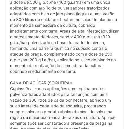
a dose de 500 g.p.c./ha (400 g.i.a/ha) em uma única
aplicação com auxílio de pulverizadores tratorizados
adaptados com bico de jato plano (leque) a uma vazão
de 300 litros de calda por hectare no sulco de plantio no
momento da semeadura da cultura, cobrindo
imediatamente com terra. Áreas de alta infestação utilizar
o parcelamento de doses, sendo: 400 g.p.c./ha (320
g.i.a./ha) pulverizado na base do arado de aiveca,
formando uma barreira química no subsolo contra o
ataque da praga, complementado com a dose de 250
g.p.c./ha (200 g.i.a./ha), aplicado no sulco de plantio no
momento da realização da semeadura da cultura,
cobrindo imediatamente com terra.
CANA-DE-AÇÚCAR (SOQUEIRA):
Cupins: Realizar as aplicações com equipamentos
pulverizadores adaptados para tal função com uma
vazão de 300 litros de calda por hectare, abrindo um
sulco lateral de cada lado da soqueira, procurando
sempre colocar o produto abaixo do nível do solo e na
região de maior ocorrência de raízes da cultura. Aplique
somente após ser constatado a presença da praga na