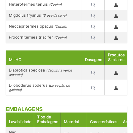
Heterotermes tenuis
(Cupim)
Migdolus fryanus
(Broca da cana)
Neocapritermes opacus
(Cupim)
Procornitermes triacifer
(Cupim)
Produtos
MILHO
Dosagem
Similares
Diabrotica speciosa
(Vaquinha verde
amarela)
Diloboderus abderus
(Larva pão de
galinha)
EMBALAGENS
Tipo de
Lavabilidade
Embalagem
Material
Características
Acon
Não