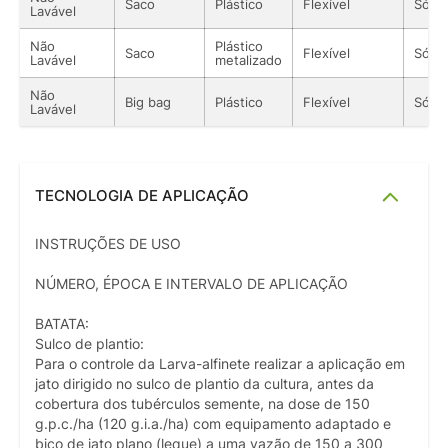
Saco
Plástico
Flexível
Sólid
Lavável
Não
Plástico
Saco
Flexível
Sólid
Lavável
metalizado
Não
Big bag
Plástico
Flexível
Sólid
Lavável
TECNOLOGIA DE APLICAÇÃO
INSTRUÇÕES DE USO
NÚMERO, ÉPOCA E INTERVALO DE APLICAÇÃO
BATATA:
Sulco de plantio:
Para o controle da Larva-alfinete realizar a aplicação em
jato dirigido no sulco de plantio da cultura, antes da
cobertura dos tubérculos semente, na dose de 150
g.p.c./ha (120 g.i.a./ha) com equipamento adaptado e
bico de jato plano (leque) a uma vazão de 150 a 300