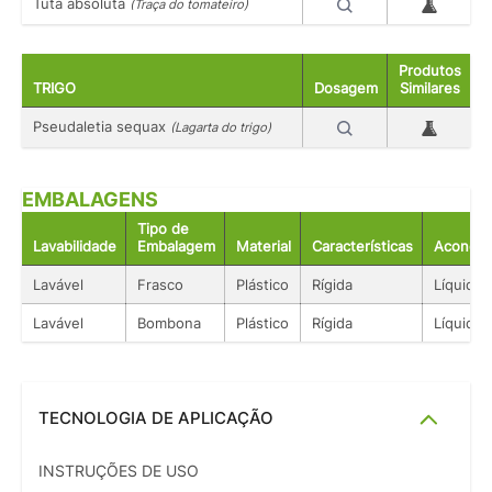
Tuta absoluta
(Traça do tomateiro)
Produtos
TRIGO
Dosagem
Similares
Pseudaletia sequax
(Lagarta do trigo)
EMBALAGENS
Tipo de
Lavabilidade
Embalagem
Material
Características
Acondic
Lavável
Frasco
Plástico
Rígida
Líquido
Lavável
Bombona
Plástico
Rígida
Líquido
TECNOLOGIA DE APLICAÇÃO
INSTRUÇÕES DE USO