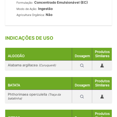
Concentrado Emulsionável (EC)
Formulação:
Ingestão
Modo de Ação:
Não
Agricultura Orgânica:
INDICAÇÕES DE USO
Produtos
ALGODÃO
Dosagem
Similares
Alabama argillacea
(Curuquerê)
Produtos
BATATA
Dosagem
Similares
Phthorimaea operculella
(Traça da
batatinha)
Produtos