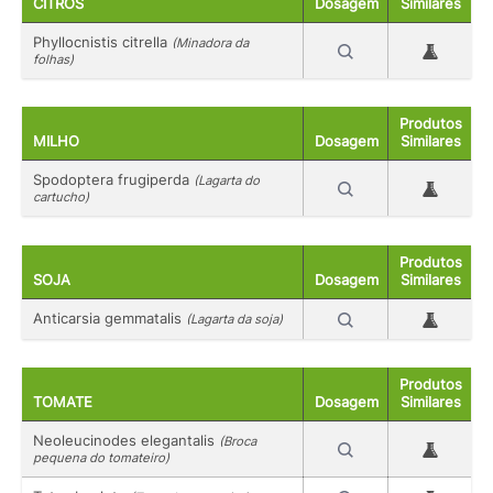
CITROS
Dosagem
Similares
Phyllocnistis citrella
(Minadora da
folhas)
Produtos
MILHO
Dosagem
Similares
Spodoptera frugiperda
(Lagarta do
cartucho)
Produtos
SOJA
Dosagem
Similares
Anticarsia gemmatalis
(Lagarta da soja)
Produtos
TOMATE
Dosagem
Similares
Neoleucinodes elegantalis
(Broca
pequena do tomateiro)