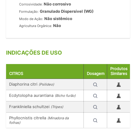
Não corrosivo
Corrosividade:
Granulado Dispersível (WG)
Formulação:
Não sistêmico
Modo de Ação:
Não
Agricultura Orgânica:
INDICAÇÕES DE USO
Produtos
CITROS
Dosagem
Similares
Diaphorina citri
(Psilideo)
Ecdytolopha aurantiana
(Bicho furão)
Frankliniella schultzei
(Tripes)
Phyllocnistis citrella
(Minadora da
folhas)