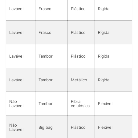
Lavável
Frasco
Plástico
Rígida
Sól
Lavável
Frasco
Plástico
Rígida
Sól
Lavável
Tambor
Plástico
Rígida
Sól
Lavável
Tambor
Metálico
Rígida
Sól
Não
Fibra
Tambor
Flexível
Sól
Lavável
celulósica
Não
Big bag
Plástico
Flexível
Sól
Lavável