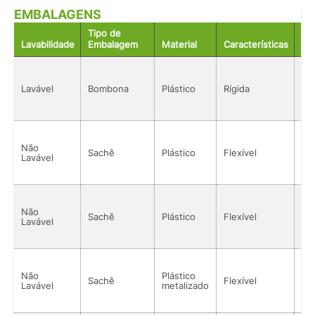
EMBALAGENS
Tipo de
Lavabilidade
Embalagem
Material
Características
Ac
Lavável
Bombona
Plástico
Rígida
Sól
Não
Sachê
Plástico
Flexível
Sól
Lavável
Não
Sachê
Plástico
Flexível
Sól
Lavável
Não
Plástico
Sachê
Flexível
Sól
Lavável
metalizado