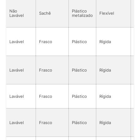
Não
Plástico
Sachê
Flexível
Sól
Lavável
metalizado
Lavável
Frasco
Plástico
Rígida
Sól
Lavável
Frasco
Plástico
Rígida
Sól
Lavável
Frasco
Plástico
Rígida
Sól
Lavável
Frasco
Plástico
Rígida
Sól