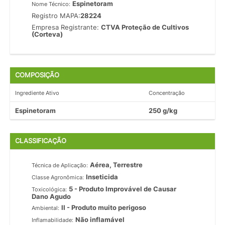
Espinetoram
Nome Técnico:
Registro MAPA:
28224
Empresa Registrante:
CTVA Proteção de Cultivos
(Corteva)
COMPOSIÇÃO
Ingrediente Ativo
Concentração
Espinetoram
250 g/kg
CLASSIFICAÇÃO
Aérea, Terrestre
Técnica de Aplicação:
Inseticida
Classe Agronômica:
5 - Produto Improvável de Causar
Toxicológica:
Dano Agudo
II - Produto muito perigoso
Ambiental:
Não inflamável
Inflamabilidade: