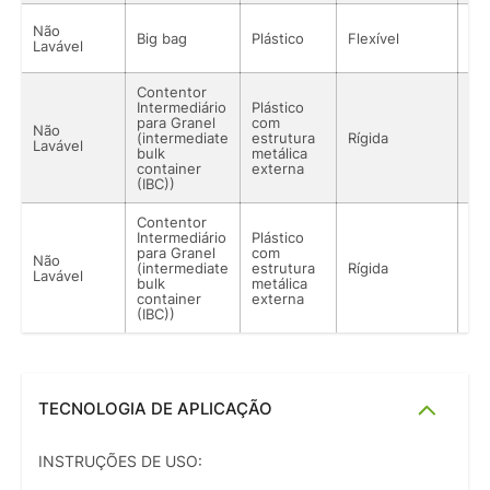
Não
Big bag
Plástico
Flexível
Sól
Lavável
Contentor
Intermediário
Plástico
para Granel
com
Não
(intermediate
estrutura
Rígida
Sól
Lavável
bulk
metálica
container
externa
(IBC))
Contentor
Intermediário
Plástico
para Granel
com
Não
(intermediate
estrutura
Rígida
Sól
Lavável
bulk
metálica
container
externa
(IBC))
TECNOLOGIA DE APLICAÇÃO
INSTRUÇÕES DE USO: