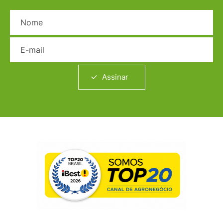
Nome
E-mail
Assinar