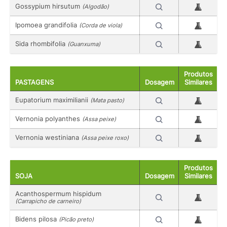
Gossypium hirsutum
(Algodão)
Ipomoea grandifolia
(Corda de viola)
Sida rhombifolia
(Guanxuma)
Produtos
PASTAGENS
Dosagem
Similares
Eupatorium maximilianii
(Mata pasto)
Vernonia polyanthes
(Assa peixe)
Vernonia westiniana
(Assa peixe roxo)
Produtos
SOJA
Dosagem
Similares
Acanthospermum hispidum
(Carrapicho de carneiro)
Bidens pilosa
(Picão preto)