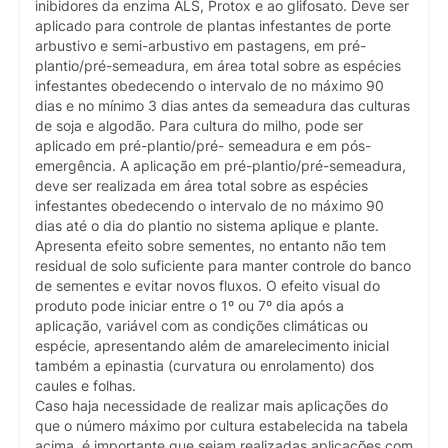
inibidores da enzima ALS, Protox e ao glifosato. Deve ser
aplicado para controle de plantas infestantes de porte
arbustivo e semi-arbustivo em pastagens, em pré-
plantio/pré-semeadura, em área total sobre as espécies
infestantes obedecendo o intervalo de no máximo 90
dias e no mínimo 3 dias antes da semeadura das culturas
de soja e algodão. Para cultura do milho, pode ser
aplicado em pré-plantio/pré- semeadura e em pós-
emergência. A aplicação em pré-plantio/pré-semeadura,
deve ser realizada em área total sobre as espécies
infestantes obedecendo o intervalo de no máximo 90
dias até o dia do plantio no sistema aplique e plante.
Apresenta efeito sobre sementes, no entanto não tem
residual de solo suficiente para manter controle do banco
de sementes e evitar novos fluxos. O efeito visual do
produto pode iniciar entre o 1º ou 7º dia após a
aplicação, variável com as condições climáticas ou
espécie, apresentando além de amarelecimento inicial
também a epinastia (curvatura ou enrolamento) dos
caules e folhas.
Caso haja necessidade de realizar mais aplicações do
que o número máximo por cultura estabelecida na tabela
acima, é importante que sejam realizadas aplicações com