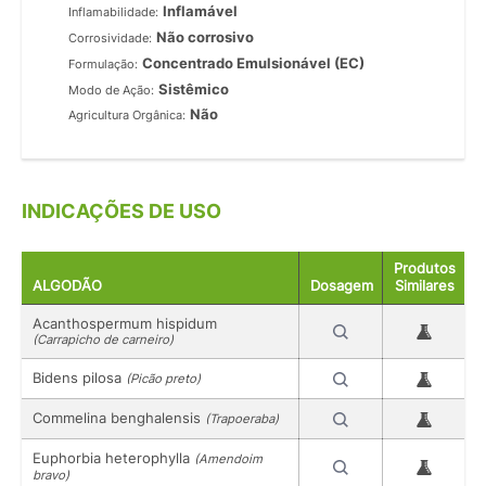
Inflamável
Inflamabilidade:
Não corrosivo
Corrosividade:
Concentrado Emulsionável (EC)
Formulação:
Sistêmico
Modo de Ação:
Não
Agricultura Orgânica:
INDICAÇÕES DE USO
Produtos
ALGODÃO
Dosagem
Similares
Acanthospermum hispidum
(Carrapicho de carneiro)
Bidens pilosa
(Picão preto)
Commelina benghalensis
(Trapoeraba)
Euphorbia heterophylla
(Amendoim
bravo)