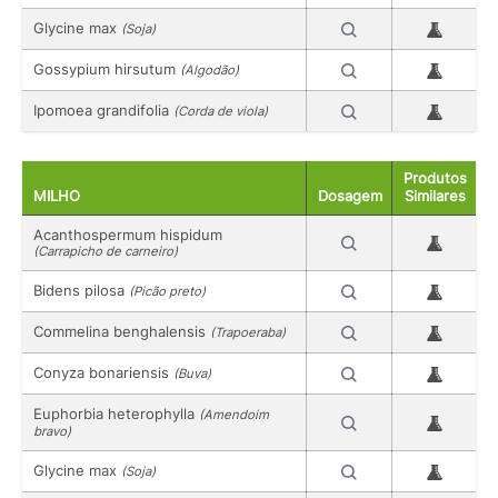
Glycine max
(Soja)
Gossypium hirsutum
(Algodão)
Ipomoea grandifolia
(Corda de viola)
Produtos
MILHO
Dosagem
Similares
Acanthospermum hispidum
(Carrapicho de carneiro)
Bidens pilosa
(Picão preto)
Commelina benghalensis
(Trapoeraba)
Conyza bonariensis
(Buva)
Euphorbia heterophylla
(Amendoim
bravo)
Glycine max
(Soja)