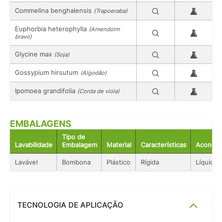
Commelina benghalensis
(Trapoeraba)
Euphorbia heterophylla
(Amendoim
bravo)
Glycine max
(Soja)
Gossypium hirsutum
(Algodão)
Ipomoea grandifolia
(Corda de viola)
EMBALAGENS
Tipo de
Lavabilidade
Embalagem
Material
Características
Acondic
Lavável
Bombona
Plástico
Rígida
Líquido
TECNOLOGIA DE APLICAÇÃO