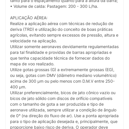
tanto para o espaçamento quanto para a altura da barra;
• Volume de calda: Pastagem: 200 - 300 L/ha.
APLICAÇÃO AÉREA:
Realize a aplicação aérea com técnicas de redução de
deriva (TRD) e utilização do conceito de boas práticas
agrícolas, evitando sempre excessos de pressão, altura e
velocidade na aplicação.
Utilizar somente aeronaves devidamente regulamentadas
para tal finalidade e providas de barras apropriadas e
que tenha capacidade técnica de fornecer dados do
mapa de voo realizado.
Utilize gotas grossas (G) a extremamente grossas (EG),
ou seja, gotas com DMV (diâmetro mediano volumétrico)
acima de 300 µm ou pelo menos com D.M.V entre 250-
400 µm.
Utilizar preferencialmente, bicos de jato cônico vazio ou
bicos de jato sólido com discos de orifício compatíveis
com o tamanho de gota a ser produzida e tipo de
aeronave utilizada, sempre utilizar a condição de ângulo
de 0° (na direção do fluxo de ar). Use a ponta apropriada
para o tipo de aplicação desejada e, principalmente, que
proporcione baixo risco de deriva. O operador deve