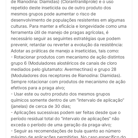
de Rianodina: Diamidas) (Clorantraniliprole) e o uso
repetido deste inseticida ou de outro produto dos
mesmos grupos pode aumentar o risco de
desenvolvimento de populações resistentes em algumas
culturas. Para manter a eficácia e longevidade como uma
ferramenta útil de manejo de pragas agrícolas, é
necessário seguir as seguintes estratégias que podem
prevenir, retardar ou reverter a evolução da resistência:
Adotar as práticas de manejo a inseticidas, tais como:
- Rotacionar produtos com mecanismo de ação distintos
grupo 6 (Moduladores alostéricos de canais de cloro
mediados pelo glutamato: Avermectinas) e grupo 28
(Moduladores dos receptores de Rianodina: Diamidas).
Sempre rotacionar com produtos de mecanismo de ação
efetivos para a praga alvo;
- Usar este ou outro produto dos mesmos grupos
químicos somente dentro de um “intervalo de aplicação”
(janelas) de cerca de 30 dias;
- Aplicações sucessivas podem ser feitas desde que o
período residual total do “intervalo de aplicações” não
exceda o período de uma geração da praga-alvo;
- Seguir as recomendações de bula quanto ao número
máximo de aplicações permitidas. No caso específico do