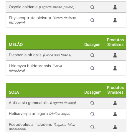
Oxydia apidania
(Lagarta-mede-palmo)
Phyllocoptruta oleivora
(Ácaro da falsa
ferrugem)
Produtos
MELÃO
Dosagem
Similares
Diaphania nitidalis
(Broca dos frutos)
Liriomyza huidobrensis
(Larva
minadora)
Produtos
SOJA
Dosagem
Similares
Anticarsia gemmatalis
(Lagarta da soja)
Helicoverpa armigera
(Helicoverpa)
Pseudoplusia includens
(Lagarta-falsa-
medideira)