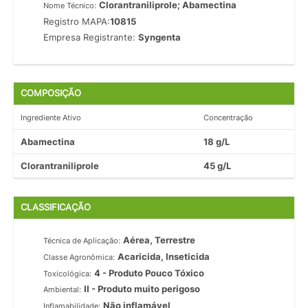
Clorantraniliprole; Abamectina
Nome Técnico:
Registro MAPA:
10815
Empresa Registrante:
Syngenta
COMPOSIÇÃO
Ingrediente Ativo
Concentração
Abamectina
18 g/L
Clorantraniliprole
45 g/L
CLASSIFICAÇÃO
Aérea, Terrestre
Técnica de Aplicação:
Acaricida, Inseticida
Classe Agronômica:
4 - Produto Pouco Tóxico
Toxicológica:
II - Produto muito perigoso
Ambiental:
Não inflamável
Inflamabilidade: