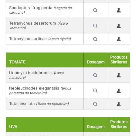
Spodoptera frugiperda
(Lagarta do
cartucho)
Tetranychus desertorum
(Ácaro
vermelho)
Tetranychus urticae
(Ácaro rajado)
Produtos
TOMATE
Dosagem
Similares
Liriomyza huidobrensis
(Larva
minadora)
Neoleucinodes elegantalis
(Broca
pequena do tomateiro)
Tuta absoluta
(Traça do tomateiro)
Produtos
UVA
Dosagem
Similares