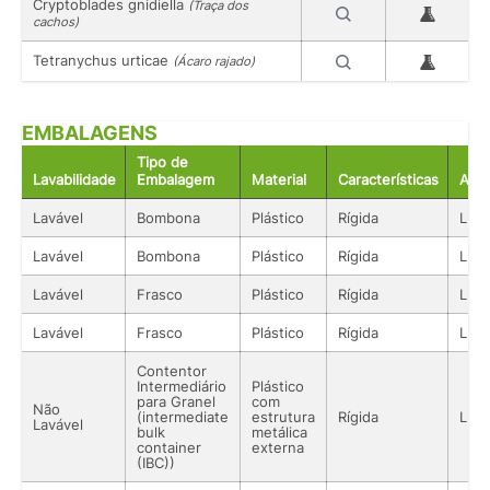
Cryptoblades gnidiella
(Traça dos
cachos)
Tetranychus urticae
(Ácaro rajado)
EMBALAGENS
Tipo de
Lavabilidade
Embalagem
Material
Características
Aco
Lavável
Bombona
Plástico
Rígida
Líqu
Lavável
Bombona
Plástico
Rígida
Líqu
Lavável
Frasco
Plástico
Rígida
Líqu
Lavável
Frasco
Plástico
Rígida
Líqu
Contentor
Intermediário
Plástico
para Granel
com
Não
(intermediate
estrutura
Rígida
Líqu
Lavável
bulk
metálica
container
externa
(IBC))