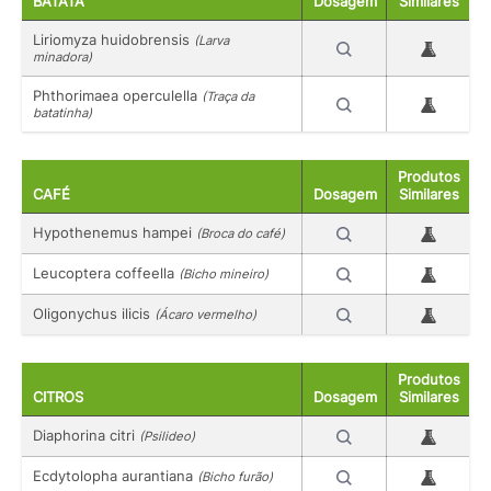
BATATA
Dosagem
Similares
Liriomyza huidobrensis
(Larva
minadora)
Phthorimaea operculella
(Traça da
batatinha)
Produtos
CAFÉ
Dosagem
Similares
Hypothenemus hampei
(Broca do café)
Leucoptera coffeella
(Bicho mineiro)
Oligonychus ilicis
(Ácaro vermelho)
Produtos
CITROS
Dosagem
Similares
Diaphorina citri
(Psilideo)
Ecdytolopha aurantiana
(Bicho furão)