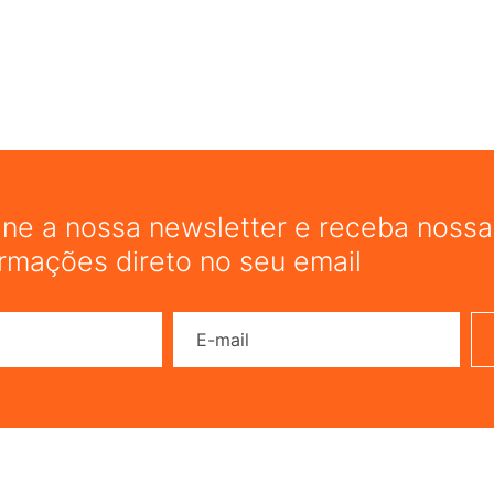
COMP
ine a nossa newsletter e receba nossas
ormações direto no seu email
Nome
E-mail