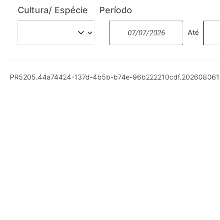
Cultura/ Espécie
Período
Até
PR5205.44a74424-137d-4b5b-b74e-96b222210cdf.20260806