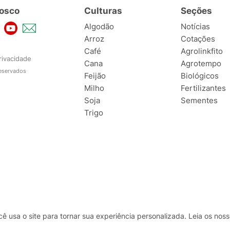
osco
Culturas
Seções
Algodão
Notícias
Arroz
Cotações
Café
Agrolinkfito
rivacidade
Cana
Agrotempo
reservados
Feijão
Biológicos
Milho
Fertilizantes
Soja
Sementes
Trigo
usa o site para tornar sua experiência personalizada. Leia os no