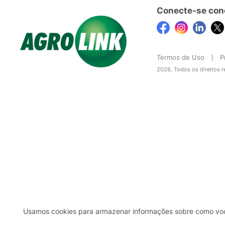
Conecte-se con
Termos de Uso
P
2026, Todos os direitos 
Usamos cookies para armazenar informações sobre como você 
2b98f7e1-9590-46d7-af32-2c8a921a53c7