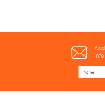
Ass
inf