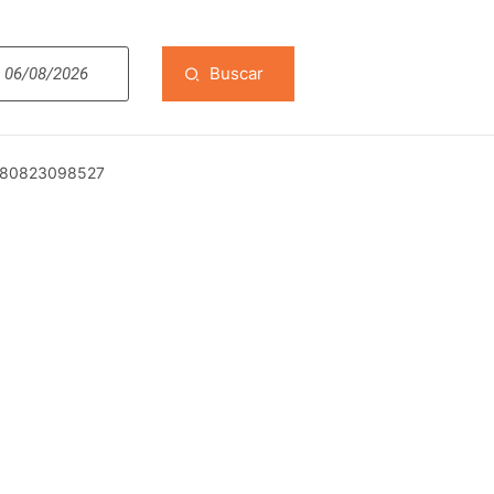
Buscar
180823098527