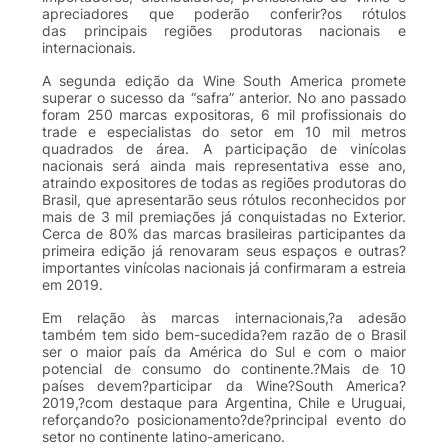
apreciadores que poderão conferir?os rótulos
das principais regiões produtoras nacionais e
internacionais.
A segunda edição da Wine South America promete
superar o sucesso da “safra” anterior. No ano passado
foram 250 marcas expositoras, 6 mil profissionais do
trade e especialistas do setor em 10 mil metros
quadrados de área. A participação de vinícolas
nacionais será ainda mais representativa esse ano,
atraindo expositores de todas as regiões produtoras do
Brasil, que apresentarão seus rótulos reconhecidos por
mais de 3 mil premiações já conquistadas no Exterior.
Cerca de 80% das marcas brasileiras participantes da
primeira edição já renovaram seus espaços e outras?
importantes vinícolas nacionais já confirmaram a estreia
em 2019.
Em relação às marcas internacionais,?a adesão
também tem sido bem-sucedida?em razão de o Brasil
ser o maior país da América do Sul e com o maior
potencial de consumo do continente.?Mais de 10
países devem?participar da Wine?South America?
2019,?com destaque para Argentina, Chile e Uruguai,
reforçando?o posicionamento?de?principal evento do
setor no continente latino-americano.