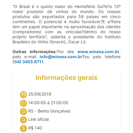
“O Brasil é o quinto maior do Hemisfério Sul?e?o 13º
maior produtor de vinhos do mundo. Os nossos
produtos são exportados para 59 países em cinco
continentes. O potencial é muito favorável.?E a?feira
tem um papel importante na aproximação dos clientes
(compradores) com as vinícolas?dentro do nosso
próprio território”, salienta o presidente do Instituto
Brasileiro do Vinho (Ibravin), Oscar Ló.
Outras informações:
?no site
www.winesa.com.br
,
pelo e-mail
info@winesa.com.br
?
ou pelo telefone
(54) 3455.6711
.
Informações gerais
25/09/2019
14:00:00 á 21:00:00
RS - Bento Gonçalves
Link oficial
R$ 140