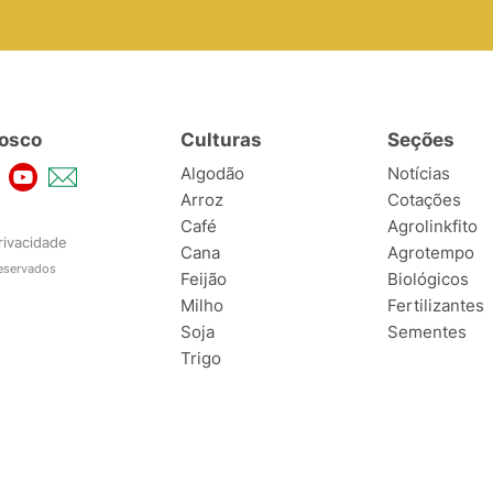
osco
Culturas
Seções
Algodão
Notícias
Arroz
Cotações
Café
Agrolinkfito
rivacidade
Cana
Agrotempo
reservados
Feijão
Biológicos
Milho
Fertilizantes
Soja
Sementes
Trigo