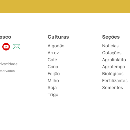
osco
Culturas
Seções
Algodão
Notícias
Arroz
Cotações
Café
Agrolinkfito
rivacidade
Cana
Agrotempo
reservados
Feijão
Biológicos
Milho
Fertilizantes
Soja
Sementes
Trigo