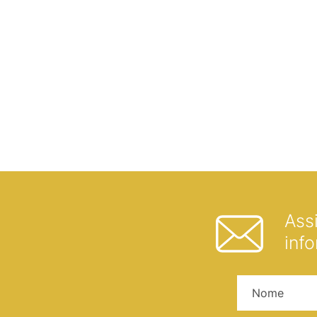
Ass
inf