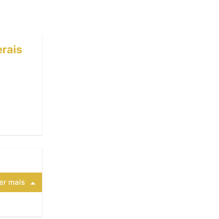
rais
er mais