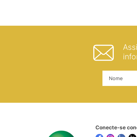
Ass
inf
Conecte-se con