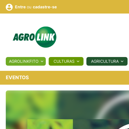
ou
cadastre-se
Entre
ULTURA
AGROLINKFITO
CULTURAS
AGRICULTURA
BIOLÓGICOS
COTAÇÕES
NOTÍCIAS
AGROTE
EVENTOS
Fotos
os
Conversor
Colunistas
Eventos
e
Vídeos