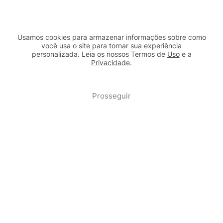
Usamos cookies para armazenar informações sobre como
você usa o site para tornar sua experiência
personalizada. Leia os nossos Termos de
Uso
e a
Privacidade
.
2b98f7e1-9590-46d7-af32-2c8a921a53c7
Prosseguir