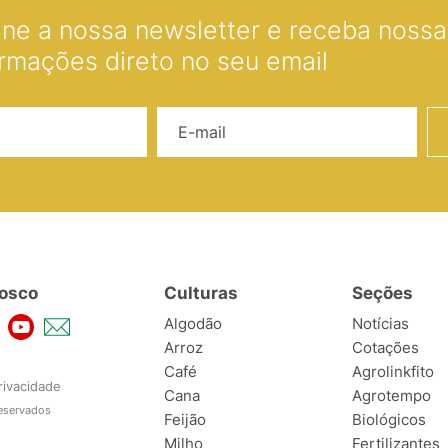
ine a nossa newsletter e receba nossas
ormações direto no seu email
Nome
E-mail
osco
Culturas
Seções
Algodão
Notícias
Arroz
Cotações
Café
Agrolinkfito
rivacidade
Cana
Agrotempo
reservados
Feijão
Biológicos
Milho
Fertilizantes