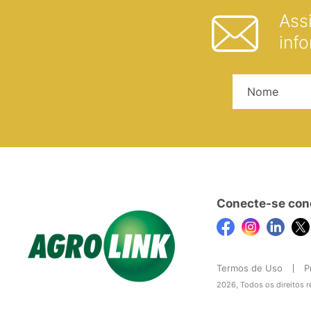
Ass
inf
Conecte-se con
Termos de Uso
P
2026, Todos os direitos 