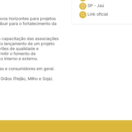
SP - Jaú
Link oficial
ovos horizontes para projetos
ibuir para o fortalecimento da
a capacitação das associações
do lançamento de um projeto
drões de qualidade e
rmitir o fomento de
o interno e externo.
ras e consumidores em geral.
rãos (Feijão, Milho e Soja).