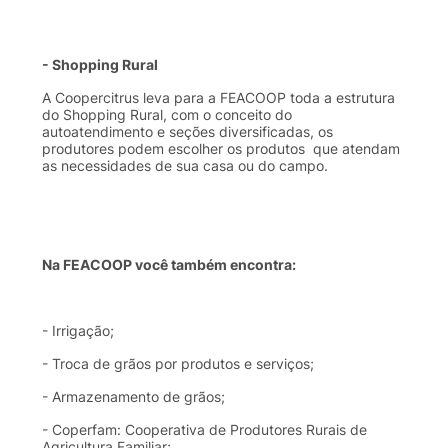
- Shopping Rural
A
Coopercitrus
leva
para
a
FEACOOP
toda
a
estrutura
do Shopping Rural, com o
conceito
do
autoatendimento
e
seções
diversificadas
,
os
produtores
podem
escolher
os
produtos
que
atendam
as
necessidades
de
sua
casa
ou
do
campo
.
Na
FEACOOP
você
também
encontra
:
-
Irrigação
;
-
Troca
de
grãos
por
produtos
e
serviços
;
-
Armazenamento
de
grãos
;
-
Coperfam
:
Cooperativa
de
Produtores
Rurais
de
Agricultura
Familiar;