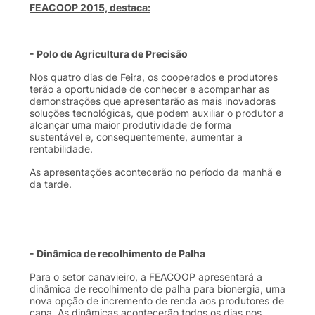
FEACOOP
2015,
destaca
:
- Polo de
Agricultura
de
Precisão
Nos
quatro
dias
de
Feira
,
os
cooperados
e
produtores
terão
a
oportunidade
de
conhecer
e
acompanhar
as
demonstrações
que
apresentarão
as
mais
inovadoras
soluções
tecnológicas
,
que
podem
auxiliar
o
produtor
a
alcançar
uma
maior
produtividade
de forma
sustentável
e,
consequentemente
,
aumentar
a
rentabilidade
.
As
apresentações
acontecerão
no
período
da
manhã
e
da
tarde
.
- Dinâmica de
recolhimento
de
Palha
Para o
setor
canavieiro
, a
FEACOOP
apresentará
a
dinâmica de
recolhimento
de
palha
para
bionergia
,
uma
nova
opção
de
incremento
de
renda
aos
produtores
de
cana
. As dinâmicas
acontecerão
todos
os
dias
nos