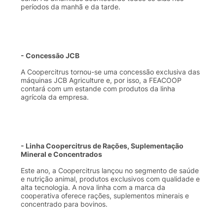
períodos
da
manhã
e
da
tarde
.
-
Concessão
JCB
A
Coopercitrus
tornou-se
uma
concessão
exclusiva
das
máquinas
JCB
Agriculture e,
por
isso
, a
FEACOOP
contará
com um
estande
com
produtos
da
linha
agrícola
da
empresa
.
-
Linha
Coopercitrus
de
Rações
,
Suplementação
Mineral e
Concentrados
Este
ano
, a
Coopercitrus
lançou
no
segmento
de
saúde
e
nutrição
animal,
produtos
exclusivos
com
qualidade
e
alta
tecnologia
. A nova
linha
com a
marca
da
cooperativa
oferece
rações
,
suplementos
minerais
e
concentrado
para
bovinos
.