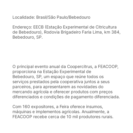
Localidade
:
Brasil
/
São
Paulo/
Bebedouro
Endereço
:
EECB
(
Estação
Experimental de
Citricultura
de
Bebedouro
),
Rodovia
Brigadeiro
Faria
Lima, km 384,
Bebedouro
,
SP
.
O principal
evento
anual
da
Coopercitrus
, a
FEACOOP
,
proporciona
na
Estação
Experimental de
Bebedouro
,
SP
, um
espaço
que
reúne
todos
os
serviços
prestados
pela
cooperativa
juntos
a
seus
parceiros
,
para
apresentarem
as
novidades
do
mercando
agrícola
e
oferecer
produtos
com
preços
diferenciados
e
condições
de
pagamento
diferenciada
.
Com 160
expositores
, a
Feira
oferece
insumos
,
máquinas
e
implementos
agrícolas
.
Anualmente
, a
FEACOOP
recebe
cerca
de 10 mil
produtores
rurais
.