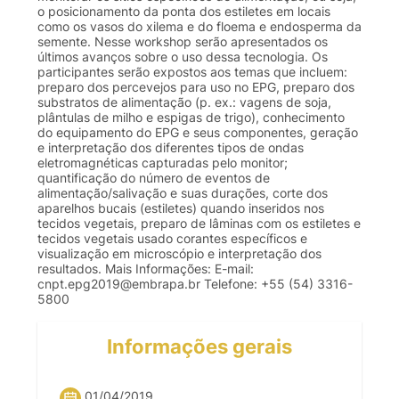
o posicionamento da ponta dos estiletes em locais
como os vasos do xilema e do floema e endosperma da
semente. Nesse workshop serão apresentados os
últimos avanços sobre o uso dessa tecnologia. Os
participantes serão expostos aos temas que incluem:
preparo dos percevejos para uso no EPG, preparo dos
substratos de alimentação (p. ex.: vagens de soja,
plântulas de milho e espigas de trigo), conhecimento
do equipamento do EPG e seus componentes, geração
e interpretação dos diferentes tipos de ondas
eletromagnéticas capturadas pelo monitor;
quantificação do número de eventos de
alimentação/salivação e suas durações, corte dos
aparelhos bucais (estiletes) quando inseridos nos
tecidos vegetais, preparo de lâminas com os estiletes e
tecidos vegetais usado corantes específicos e
visualização em microscópio e interpretação dos
resultados. Mais Informações: E-mail:
cnpt.epg2019@embrapa.br
Telefone: +55 (54) 3316-
5800
Informações gerais
01/04/2019