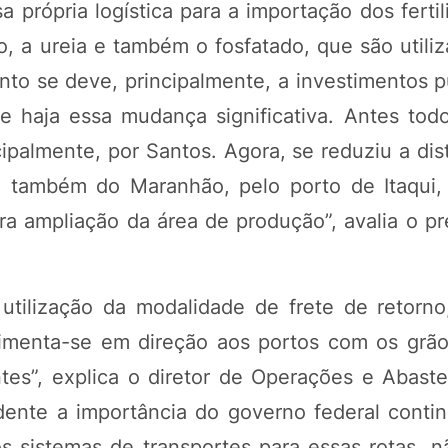
 própria logística para a importação dos ferti
o, a ureia e também o fosfatado, que são utili
ento se deve, principalmente, a investimentos 
ue haja essa mudança significativa. Antes tod
ipalmente, por Santos. Agora, se reduziu a dis
o também do Maranhão, pelo porto de Itaqui,
ra ampliação da área de produção”, avalia o pr
utilização da modalidade de frete de retorno
vimenta-se em direção aos portos com os grão
ntes”, explica o diretor de Operações e Abast
dente a importância do governo federal conti
s sistemas de transportes para essas rotas, 