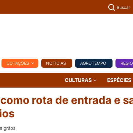
Buscar
PECUÁR
COTAÇÕES
NOTÍCIAS
AGROTEMPO
REGI
MPO
REGIONAL
COMERCIAL
AGROVIAGENS
CULTURAS
ESPÉCIES
 como rota de entrada e s
ios
de grãos