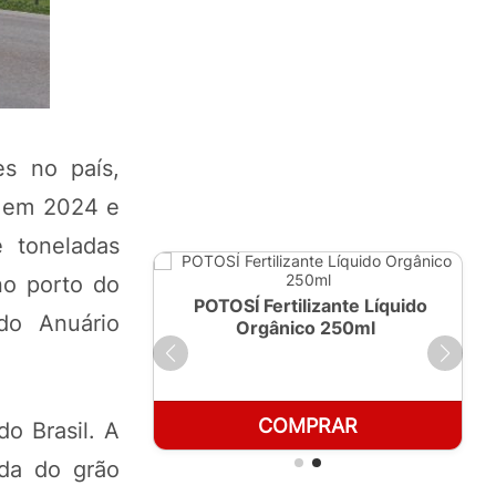
es no país,
a em 2024 e
 toneladas
no porto do
ante Líquido
POTOSÍ Fertilizante Líquido
do Anuário
 1 LT
Orgânico 250ml
RAR
COMPRAR
o Brasil. A
ída do grão