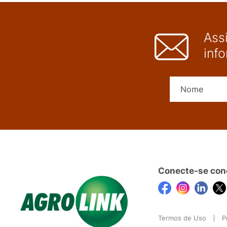
Ass
inf
Conecte-se con
Termos de Uso
P