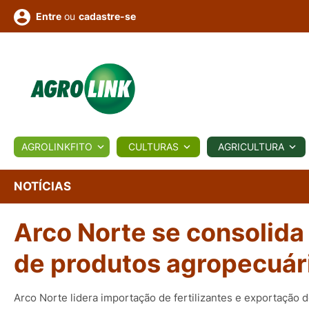
ou
cadastre-se
Entre
ULTURA
AGROLINKFITO
CULTURAS
AGRICULTURA
BIOLÓGICOS
COTAÇÕES
NOTÍCIAS
AGROTE
NOTÍCIAS
Arco Norte se consolida
Fotos
os
Conversor
Colunistas
Eventos
e
Vídeos
de produtos agropecuár
Arco Norte lidera importação de fertilizantes e exportação 