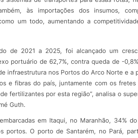
também, às importações dos insumos, com
 como um todo, aumentando a competitividade
do de 2021 a 2025, foi alcançado um cresc
lexo portuário de 62,7%, contra queda de -0,8
e infraestrutura nos Portos do Arco Norte e a 
os e fibras do país, juntamente com os fretes 
e fertilizantes por esta região”, analisa o sup
omé Guth.
sembarcadas em Itaqui, no Maranhão, 34% d
dos portos. O porto de Santarém, no Pará, par