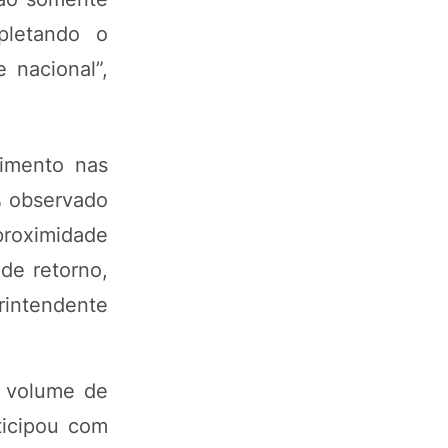
pletando o
 nacional”,
imento nas
% observado
proximidade
de retorno,
erintendente
o volume de
ticipou com