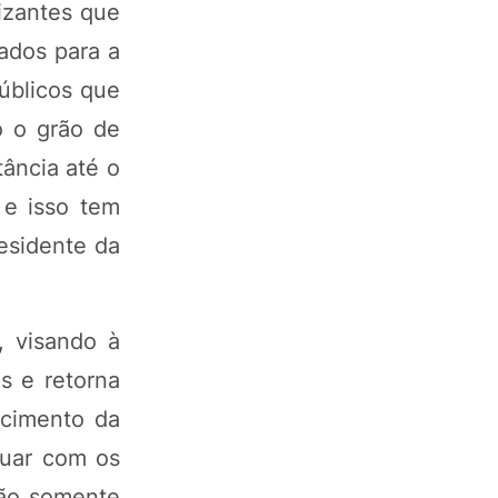
lizantes que
zados para a
públicos que
o o grão de
tância até o
 e isso tem
esidente da
, visando à
s e retorna
ecimento da
nuar com os
não somente