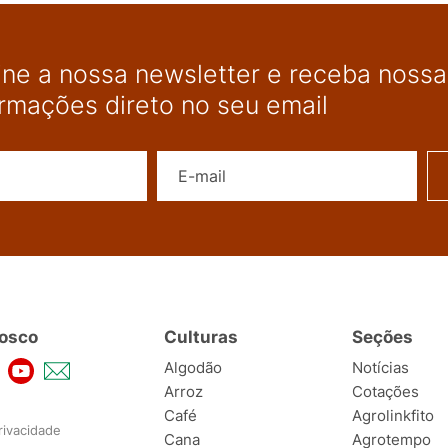
ine a nossa newsletter e receba nossas
ormações direto no seu email
Nome
E-mail
osco
Culturas
Seções
Algodão
Notícias
Arroz
Cotações
Café
Agrolinkfito
rivacidade
Cana
Agrotempo