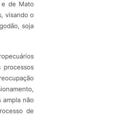
á e de Mato
, visando o
godão, soja
opecuários
s processos
preocupação
ionamento,
s ampla não
processo de