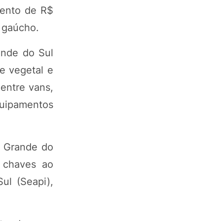
mento de R$
o gaúcho.
ande do Sul
e vegetal e
 entre vans,
quipamentos
o Grande do
s chaves ao
ul (Seapi),