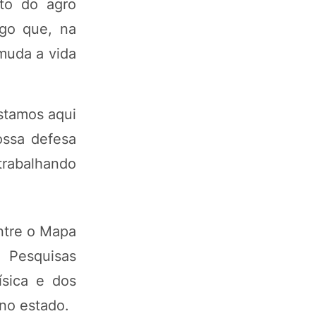
nto do agro
go que, na
 muda a vida
stamos aqui
ossa defesa
trabalhando
ntre o Mapa
 Pesquisas
ísica e dos
 no estado.