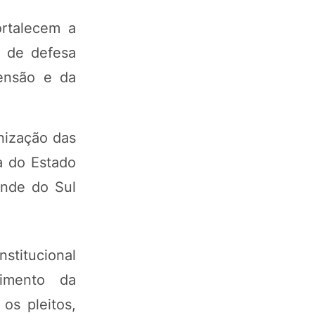
ortalecem a
a de defesa
ensão e da
nização das
a do Estado
ande do Sul
stitucional
imento da
os pleitos,