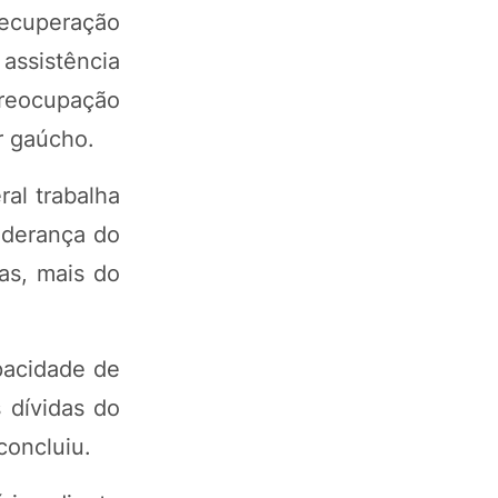
recuperação
assistência
preocupação
r gaúcho.
ral trabalha
iderança do
as, mais do
pacidade de
 dívidas do
concluiu.