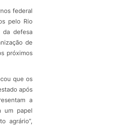
nos federal
os pelo Rio
a da defesa
anização de
os próximos
acou que os
estado após
presentam a
m um papel
o agrário”,