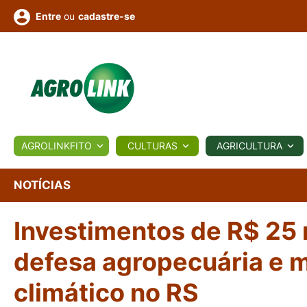
ou
cadastre-se
Entre
ULTURA
AGROLINKFITO
CULTURAS
AGRICULTURA
BIOLÓGICOS
COTAÇÕES
NOTÍCIAS
AGROTE
NOTÍCIAS
Investimentos de R$ 25
Fotos
os
Conversor
Colunistas
Eventos
e
Vídeos
defesa agropecuária e
climático no RS