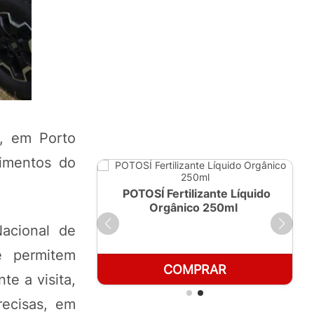
), em Porto
imentos do
ante Líquido
POTOSÍ Fertilizante Líquido
 1 LT
Orgânico 250ml
Nacional de
e permitem
RAR
COMPRAR
e a visita,
recisas, em