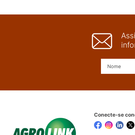
Ass
inf
Conecte-se con