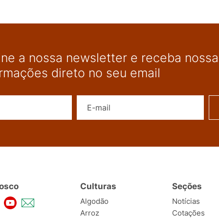
ine a nossa newsletter e receba nossas
ormações direto no seu email
Nome
E-mail
osco
Culturas
Seções
Algodão
Notícias
Arroz
Cotações