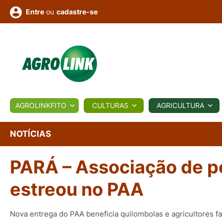
ou
cadastre-se
Entre
ULTURA
AGROLINKFITO
CULTURAS
AGRICULTURA
BIOLÓGICOS
COTAÇÕES
NOTÍCIAS
AGROTE
NOTÍCIAS
PARÁ – Associação de 
Fotos
os
Conversor
Colunistas
Eventos
e
Vídeos
estreou no PAA
Nova entrega do PAA beneficia quilombolas e agricultores f