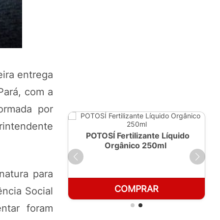
ira entrega
Pará, com a
ormada por
rintendente
ante Líquido
POTOSÍ Fertilizante Líquido
 1 LT
Orgânico 250ml
natura para
RAR
COMPRAR
ncia Social
ntar foram