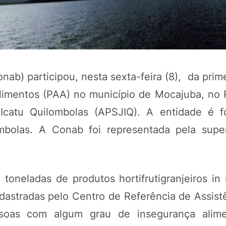
b) participou, nesta sexta-feira (8), da prime
limentos (PAA) no município de Mocajuba, no 
catu Quilombolas (APSJIQ). A entidade é f
lombolas. A Conab foi representada pela supe
POTOSÍ Fertiliz
Orgânico
oneladas de produtos hortifrutigranjeiros in 
COMP
dastradas pelo Centro de Referência de Assistê
soas com algum grau de insegurança alime