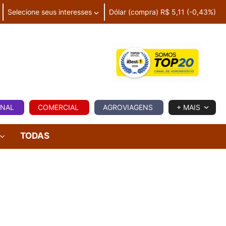
Selecione seus interesses
Dólar (compra) R$ 5,11 (-0,43%)
IA
ONAL
COMERCIAL
AGROVIAGENS
+ MAIS
TODAS