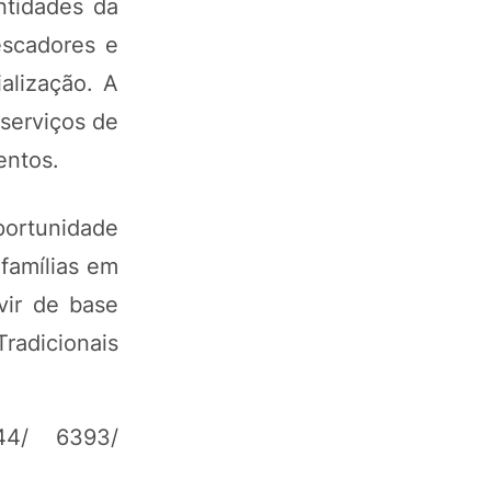
ntidades da
escadores e
alização. A
serviços de
entos.
portunidade
famílias em
vir de base
adicionais
44/ 6393/