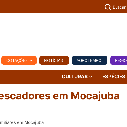
Buscar
PECUÁR
COTAÇÕES
NOTÍCIAS
AGROTEMPO
REGI
MPO
REGIONAL
COMERCIAL
AGROVIAGENS
CULTURAS
ESPÉCIES
pescadores em Mocajuba
amiliares em Mocajuba