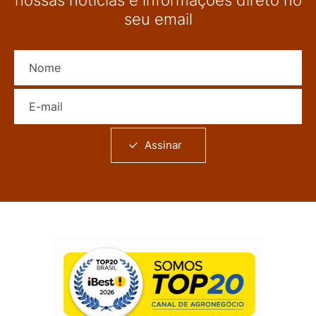
nossas notícias e informações direto no
seu email
Nome
E-mail
Assinar