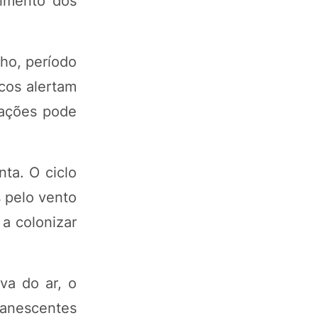
himento dos
ho, período
cos alertam
cações pode
nta. O ciclo
 pelo vento
a colonizar
va do ar, o
manescentes