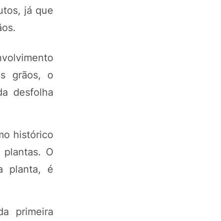
utos, já que
ãos.
nvolvimento
s grãos, o
da desfolha
mo histórico
 plantas. O
a planta, é
a primeira