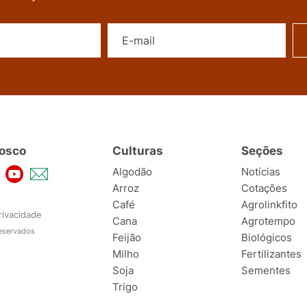
Nome
E-mail
osco
Culturas
Seções
Algodão
Notícias
Arroz
Cotações
Café
Agrolinkfito
rivacidade
Cana
Agrotempo
reservados
Feijão
Biológicos
Milho
Fertilizantes
Soja
Sementes
Trigo