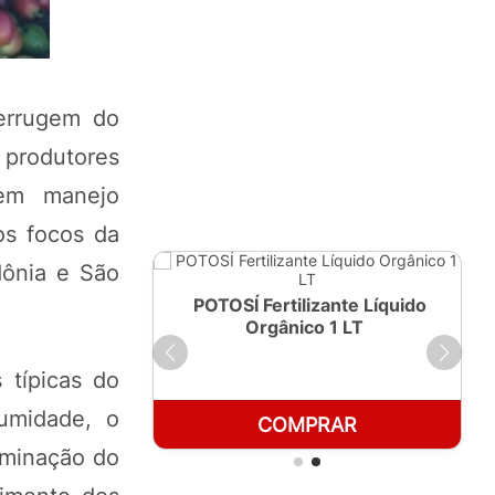
errugem do
 produtores
 em manejo
os focos da
dônia e São
ante Líquido
POTOSÍ Fertilizante Líquido
250ml
Orgânico 1 LT
 típicas do
umidade, o
RAR
COMPRAR
eminação do