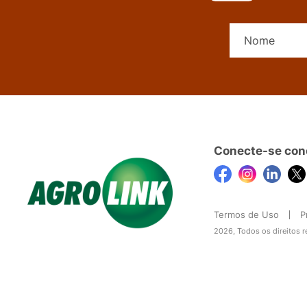
Conecte-se con
Termos de Uso
P
2026, Todos os direitos 