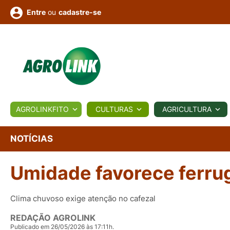
ou
cadastre-se
Entre
ULTURA
AGROLINKFITO
CULTURAS
AGRICULTURA
BIOLÓGICOS
COTAÇÕES
NOTÍCIAS
AGROTE
NOTÍCIAS
Umidade favorece ferru
Fotos
os
Conversor
Colunistas
Eventos
e
Vídeos
Clima chuvoso exige atenção no cafezal
REDAÇÃO AGROLINK
Publicado em 26/05/2026 às 17:11h.