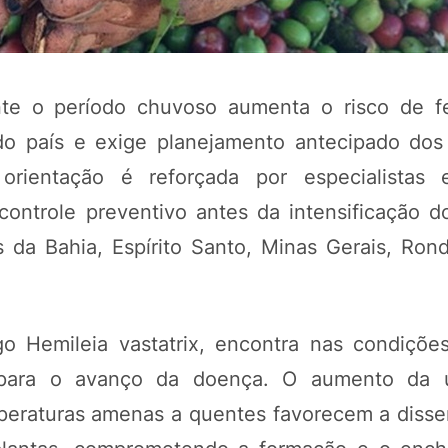
te o período chuvoso aumenta o risco de f
 do país e exige planejamento antecipado dos
 orientação é reforçada por especialistas
controle preventivo antes da intensificação d
 da Bahia, Espírito Santo, Minas Gerais, Ron
POTOSÍ Fertiliz
Orgânico 
o Hemileia vastatrix, encontra nas condições
 para o avanço da doença. O aumento da 
COMP
peraturas amenas a quentes favorecem a diss