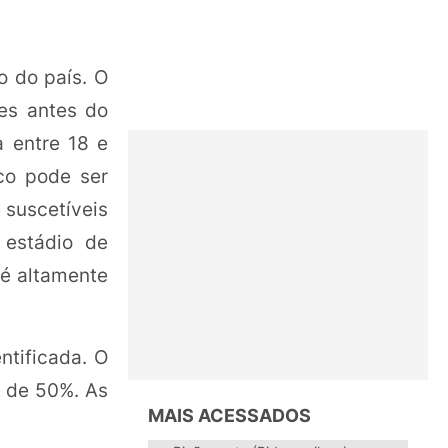
o do país. O
es antes do
a entre 18 e
ico pode ser
e suscetíveis
estádio de
 é altamente
ntificada. O
a de 50%. As
MAIS ACESSADOS