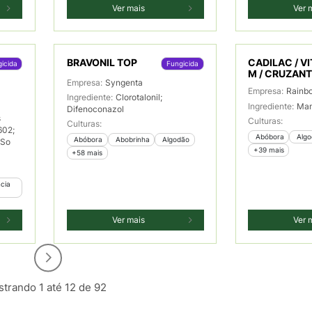
Ver mais
Ver 
BRAVONIL TOP
CADILAC / VI
icida
Fungicida
M / CRUZAN
Empresa:
Syngenta
Empresa:
Rainb
Ingrediente:
Clorotalonil;
Ingrediente:
Ma
Difenoconazol
s
Culturas:
Culturas:
602;
 Abóbora
 Alg
 Abóbora
 Abobrinha
 Algodão
PSo
+39 mais
+58 mais
Ver mais
Ver 
trando 1 até 12 de 92