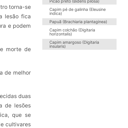
Picão preto (Bidens pilosa)
tro torna-se
Capim pé de galinha (Eleusine
indica)
 lesão fica
Papuã (Brachiaria plantaginea)
gura e podem
Capim colchão (Digitaria
horizontalis)
Capim amargoso (Digitaria
insularis)
 e morte de
ha de melhor
hecidas duas
a de lesões
ica, que se
e cultivares