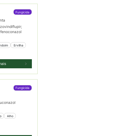
Fungicida
nta
zovindiflupir;
ifenoconazol
ndoim
 Ervilha
mais
Fungicida
uconazol
mo
 Alho