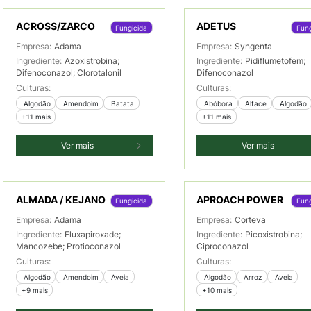
ACROSS/ZARCO
ADETUS
Fungicida
Fung
Empresa:
Adama
Empresa:
Syngenta
Ingrediente:
Azoxistrobina;
Ingrediente:
Pidiflumetofem;
Difenoconazol; Clorotalonil
Difenoconazol
Culturas:
Culturas:
 Algodão
 Amendoim
 Batata
 Abóbora
 Alface
 Algodão
+11 mais
+11 mais
Ver mais
Ver mais
ALMADA / KEJANO
APROACH POWER
Fungicida
Fung
Empresa:
Adama
Empresa:
Corteva
Ingrediente:
Fluxapiroxade;
Ingrediente:
Picoxistrobina;
Mancozebe; Protioconazol
Ciproconazol
Culturas:
Culturas:
 Algodão
 Amendoim
 Aveia
 Algodão
 Arroz
 Aveia
+9 mais
+10 mais