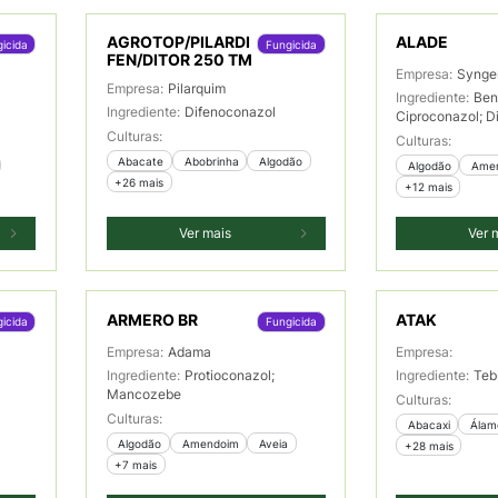
AGROTOP/PILARDI
ALADE
icida
Fungicida
FEN/DITOR 250 TM
Empresa:
Synge
Empresa:
Pilarquim
Ingrediente:
Ben
Ingrediente:
Difenoconazol
Ciproconazol; D
Culturas:
Culturas:
 Abacate
 Abobrinha
 Algodão
 Algodão
 Ame
+26 mais
+12 mais
Ver mais
Ver 
ARMERO BR
ATAK
icida
Fungicida
Empresa:
Adama
Empresa:
Ingrediente:
Protioconazol;
Ingrediente:
Teb
Mancozebe
Culturas:
Culturas:
 Abacaxi
 Ála
 Algodão
 Amendoim
 Aveia
+28 mais
+7 mais