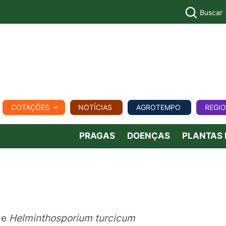
Buscar
PECUÁR
COTAÇÕES
NOTÍCIAS
AGROTEMPO
REGI
MPO
REGIONAL
COMERCIAL
AGROVIAGENS
PRAGAS
DOENÇAS
PLANTAS
a
e
Helminthosporium turcicum