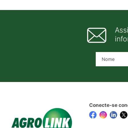
Ass
inf
Conecte-se con