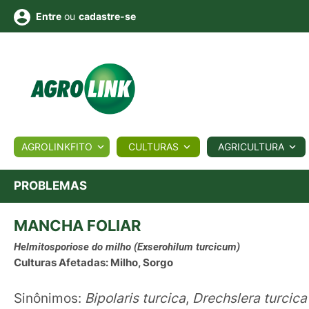
ou
cadastre-se
Entre
ULTURA
AGROLINKFITO
CULTURAS
AGRICULTURA
BIOLÓGICOS
COTAÇÕES
NOTÍCIAS
AGROTE
PROBLEMAS
MANCHA FOLIAR
Fotos
os
Conversor
Colunistas
Eventos
e
Vídeos
Helmitosporiose do milho
(Exserohilum turcicum)
Culturas Afetadas: Milho, Sorgo
Sinônimos:
Bipolaris turcica
,
Drechslera turcic