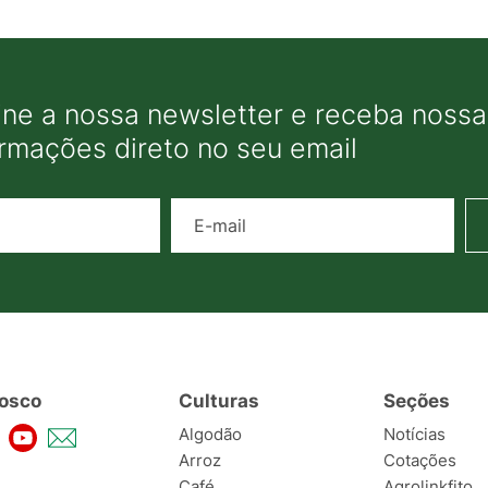
ine a nossa newsletter e receba nossas
ormações direto no seu email
Nome
E-mail
osco
Culturas
Seções
Algodão
Notícias
Arroz
Cotações
Café
Agrolinkfito