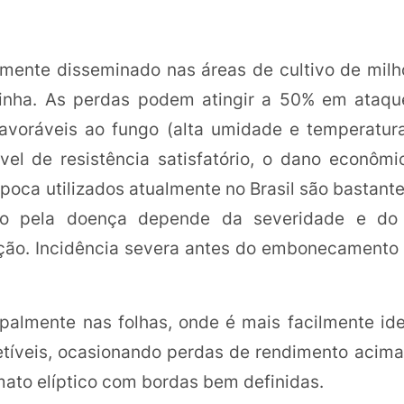
mente disseminado nas áreas de cultivo de milh
rinha. As perdas podem atingir a 50% em ataqu
favoráveis ao fungo (alta umidade e temperatur
ível de resistência satisfatório, o dano econôm
pipoca utilizados atualmente no Brasil são bastant
do pela doença depende da severidade e do 
cção. Incidência severa antes do embonecamento
palmente nas folhas, onde é mais facilmente ide
cetíveis, ocasionando perdas de rendimento acim
mato elíptico com bordas bem definidas.