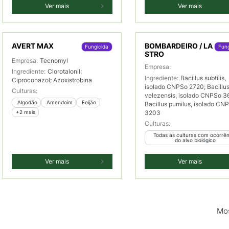
Ver mais
Ver mais
AVERT MAX
BOMBARDEIRO / LA
Fungicida
Fung
STRO
Empresa:
Tecnomyl
Empresa:
Ingrediente:
Clorotalonil;
Ingrediente:
Bacillus subtilis,
Ciproconazol; Azoxistrobina
isolado CNPSo 2720; Bacillu
Culturas:
velezensis, isolado CNPSo 3
 Algodão
 Amendoim
 Feijão
Bacillus pumilus, isolado CN
3203
+2 mais
Culturas:
 Todas as culturas com ocorrência 
do alvo biológico
Ver mais
Ver mais
Mos