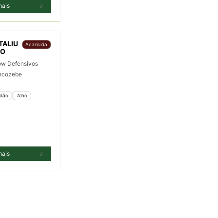
mais
TALIU
Acaricida
TO
ow Defensivos
ncozebe
odão
 Alho
mais