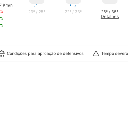
7 Km/h
23º / 25º
22º / 33º
26º / 35º
Detalhes
Condições para aplicação de defensivos
Tempo severo