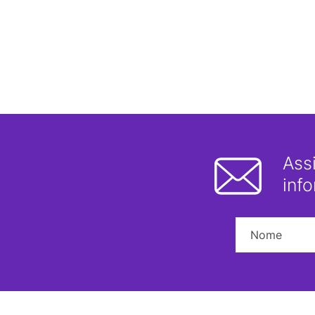
Ass
inf