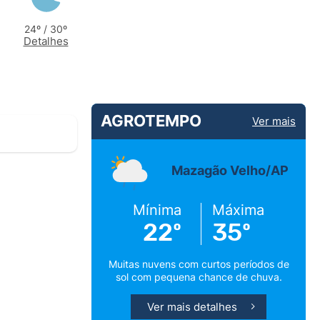
24º / 30º
Detalhes
AGROTEMPO
Ver mais
Mazagão Velho/AP
Mínima
Máxima
22º
35º
Muitas nuvens com curtos períodos de
sol com pequena chance de chuva.
Ver mais detalhes