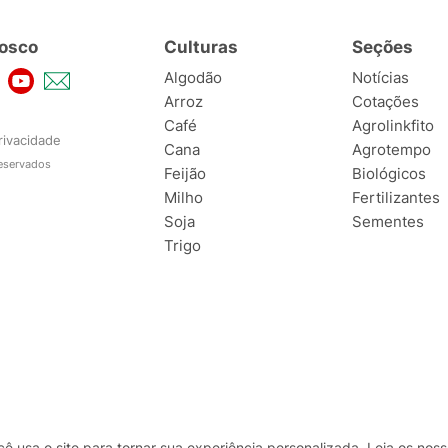
osco
Culturas
Seções
Algodão
Notícias
Arroz
Cotações
Café
Agrolinkfito
rivacidade
Cana
Agrotempo
reservados
Feijão
Biológicos
Milho
Fertilizantes
Soja
Sementes
Trigo
usa o site para tornar sua experiência personalizada. Leia os no