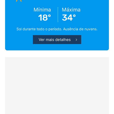
Mínima
Máxima
18º
34º
Sol durante todo o período. Ausência de nuvens.
Ver mais detalhes