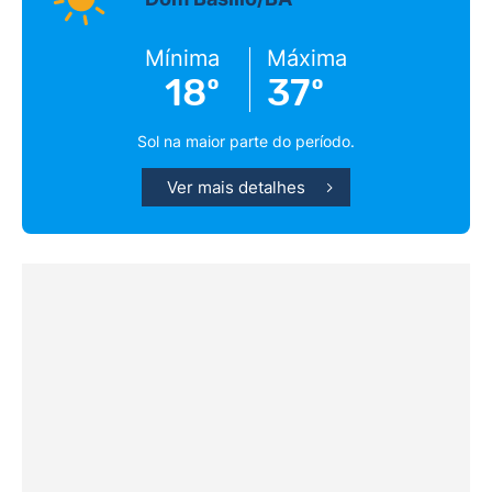
Mínima
Máxima
18º
37º
Sol na maior parte do período.
Ver mais detalhes