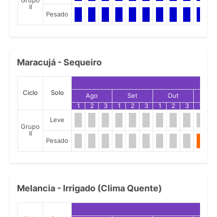
Grupo
II
Pesado
Maracujá - Sequeiro
Ciclo
Solo
Ago
Set
Out
No
1
2
3
1
2
3
1
2
3
1
2
Leve
Grupo
II
Pesado
Melancia - Irrigado (Clima Quente)