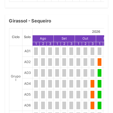
Girassol - Sequeiro
2026
Ciclo
Solo
Ago
Set
Out
Nov
1
2
3
1
2
3
1
2
3
1
2
AD1
AD2
AD3
Grupo
I
AD4
AD5
AD6