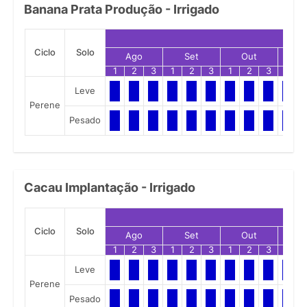
Banana Prata Produção - Irrigado
Ciclo
Solo
Ago
Set
Out
N
1
2
3
1
2
3
1
2
3
1
Leve
Perene
Pesado
Cacau Implantação - Irrigado
Ciclo
Solo
Ago
Set
Out
N
1
2
3
1
2
3
1
2
3
1
Leve
Perene
Pesado