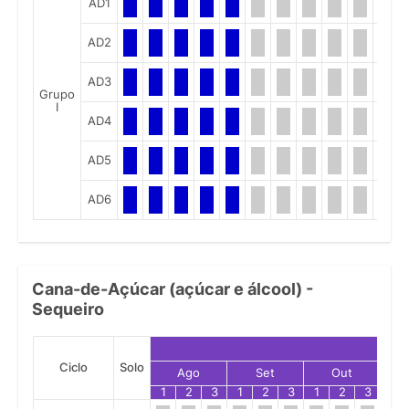
AD1
AD2
AD3
Grupo
I
AD4
AD5
AD6
Cana-de-Açúcar (açúcar e álcool) -
Sequeiro
Ciclo
Solo
Ago
Set
Out
1
2
3
1
2
3
1
2
3
1