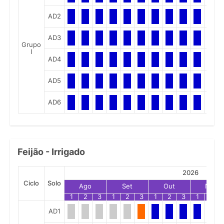
AD2
AD3
Grupo
I
AD4
AD5
AD6
Feijão - Irrigado
2026
Ciclo
Solo
Ago
Set
Out
Nov
1
2
3
1
2
3
1
2
3
1
2
AD1