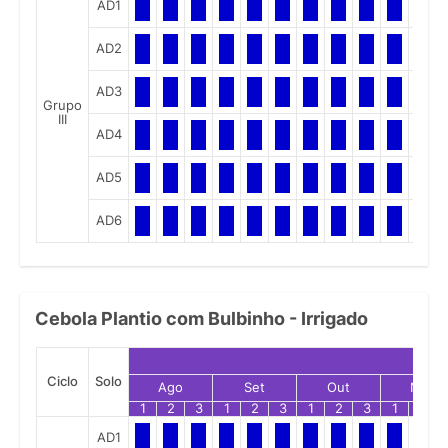
AD1
AD2
AD3
Grupo
III
AD4
AD5
AD6
Cebola Plantio com Bulbinho - Irrigado
Ciclo
Solo
Ago
Set
Out
Nov
1
2
3
1
2
3
1
2
3
1
2
AD1