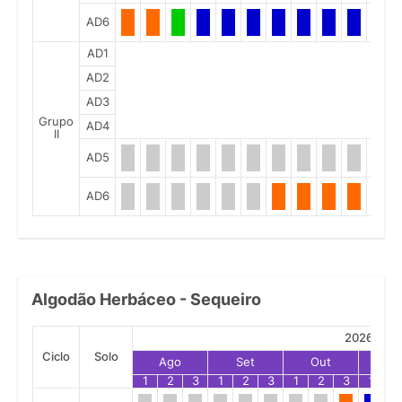
AD6
AD1
AD2
AD3
Grupo
AD4
II
AD5
AD6
Algodão Herbáceo - Sequeiro
2026
Ciclo
Solo
Ago
Set
Out
No
1
2
3
1
2
3
1
2
3
1
2