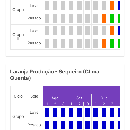
Leve
Grupo
II
Pesado
Leve
Grupo
III
Pesado
Laranja Produção - Sequeiro (Clima
Quente)
Ciclo
Solo
Ago
Set
Out
No
1
2
3
1
2
3
1
2
3
1
2
Leve
Grupo
II
Pesado