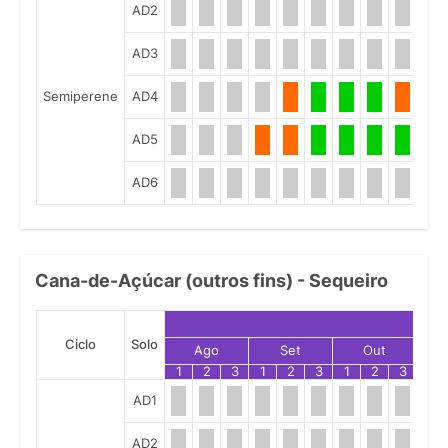
AD2
AD3
Semiperene
AD4
AD5
AD6
Cana-de-Açúcar (outros fins) - Sequeiro
Ciclo
Solo
Ago
Set
Out
1
2
3
1
2
3
1
2
3
1
AD1
AD2