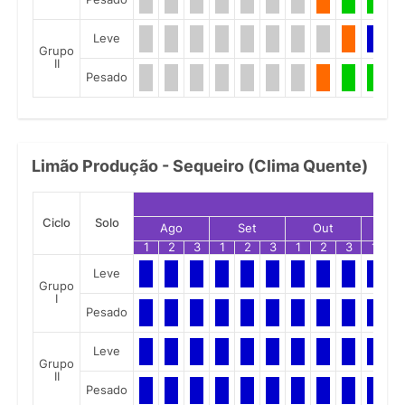
Leve
Grupo
II
Pesado
Limão Produção - Sequeiro (Clima Quente)
Ciclo
Solo
Ago
Set
Out
No
1
2
3
1
2
3
1
2
3
1
2
Leve
Grupo
I
Pesado
Leve
Grupo
II
Pesado