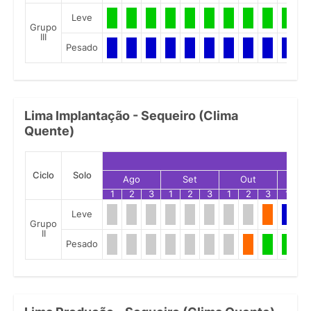
Leve
Grupo
III
Pesado
Lima Implantação - Sequeiro (Clima
Quente)
Ciclo
Solo
Ago
Set
Out
No
1
2
3
1
2
3
1
2
3
1
2
Leve
Grupo
II
Pesado