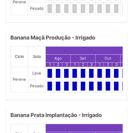
Perene
Pesado
Banana Maçã Produção - Irrigado
Ciclo
Solo
Ago
Set
Out
N
1
2
3
1
2
3
1
2
3
1
Leve
Perene
Pesado
Banana Prata Implantação - Irrigado