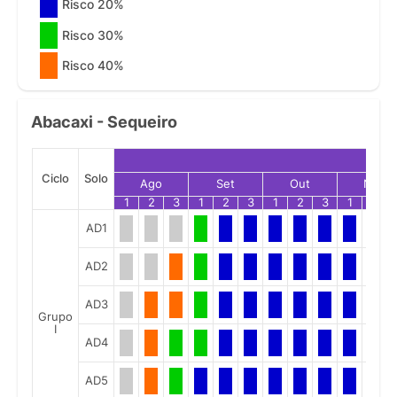
Risco 20%
Risco 30%
Risco 40%
Abacaxi - Sequeiro
Ciclo
Solo
Ago
Set
Out
Nov
1
2
3
1
2
3
1
2
3
1
2
AD1
AD2
AD3
Grupo
I
AD4
AD5