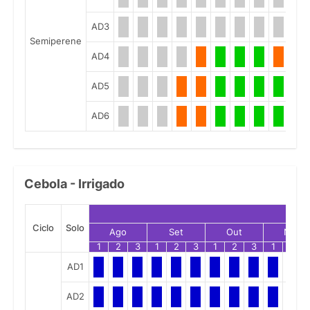
AD3
Semiperene
AD4
AD5
AD6
Cebola - Irrigado
Ciclo
Solo
Ago
Set
Out
Nov
1
2
3
1
2
3
1
2
3
1
2
AD1
AD2