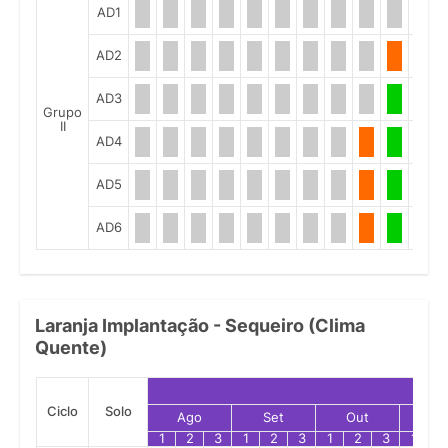
AD1
AD2
AD3
Grupo
II
AD4
AD5
AD6
Laranja Implantação - Sequeiro (Clima
Quente)
Ciclo
Solo
Ago
Set
Out
No
1
2
3
1
2
3
1
2
3
1
2