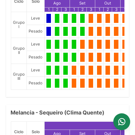
Ciclo
Solo
Ago
Set
Out
No
1
2
3
1
2
3
1
2
3
1
2
Leve
Grupo
I
Pesado
Leve
Grupo
II
Pesado
Leve
Grupo
III
Pesado
Melancia - Sequeiro (Clima Quente)
Ciclo
Solo
Ago
Set
Out
No