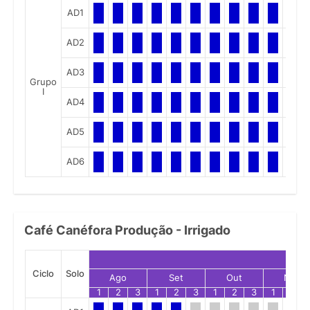
AD1
AD2
AD3
Grupo
I
AD4
AD5
AD6
Café Canéfora Produção - Irrigado
Ciclo
Solo
Ago
Set
Out
Nov
1
2
3
1
2
3
1
2
3
1
2