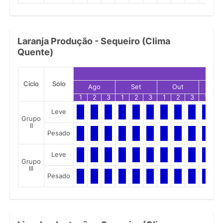
Laranja Produção - Sequeiro (Clima
Quente)
Ciclo
Solo
Ago
Set
Out
No
1
2
3
1
2
3
1
2
3
1
2
Leve
Grupo
II
Pesado
Leve
Grupo
III
Pesado