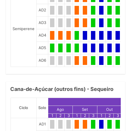
AD2
AD3
Semiperene
AD4
AD5
AD6
Cana-de-Açúcar (outros fins) - Sequeiro
Ciclo
Solo
Ago
Set
Out
1
2
3
1
2
3
1
2
3
1
AD1