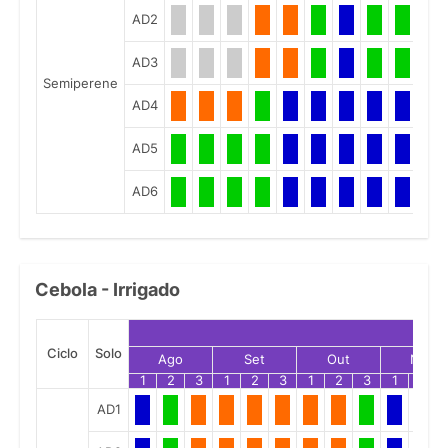
AD2
AD3
Semiperene
AD4
AD5
AD6
Cebola - Irrigado
Ciclo
Solo
Ago
Set
Out
Nov
1
2
3
1
2
3
1
2
3
1
2
AD1