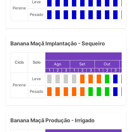
Leve
Perene
Pesado
Banana Maçã Implantação - Sequeiro
Ciclo
Solo
Ago
Set
Out
N
1
2
3
1
2
3
1
2
3
1
Leve
Perene
Pesado
Banana Maçã Produção - Irrigado