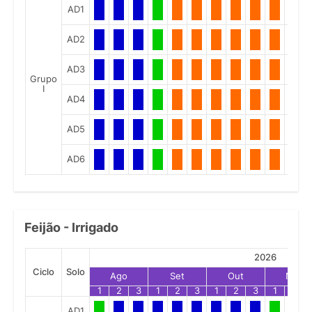
AD1
AD2
AD3
Grupo
I
AD4
AD5
AD6
Feijão - Irrigado
2026
Ciclo
Solo
Ago
Set
Out
Nov
1
2
3
1
2
3
1
2
3
1
2
AD1