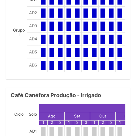
AD2
AD3
Grupo
I
AD4
AD5
AD6
Café Canéfora Produção - Irrigado
Ciclo
Solo
Ago
Set
Out
Nov
1
2
3
1
2
3
1
2
3
1
2
AD1