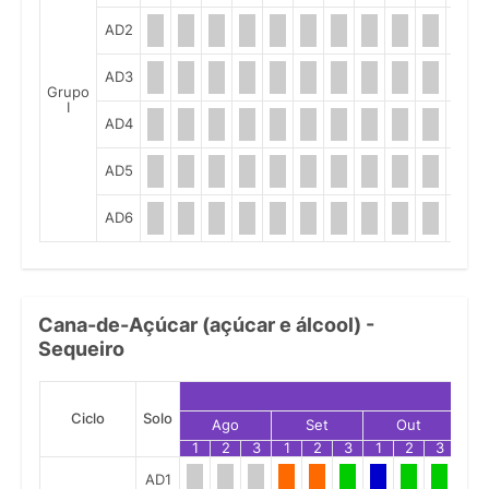
AD2
AD3
Grupo
I
AD4
AD5
AD6
Cana-de-Açúcar (açúcar e álcool) -
Sequeiro
Ciclo
Solo
Ago
Set
Out
1
2
3
1
2
3
1
2
3
1
AD1