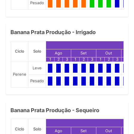
Pesado
Banana Prata Produção - Irrigado
Ciclo
Solo
Ago
Set
Out
N
1
2
3
1
2
3
1
2
3
1
Leve
Perene
Pesado
Banana Prata Produção - Sequeiro
Ciclo
Solo
Ago
Set
Out
N