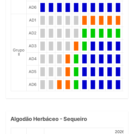
AD6
AD1
AD2
AD3
Grupo
II
AD4
AD5
AD6
Algodão Herbáceo - Sequeiro
2026