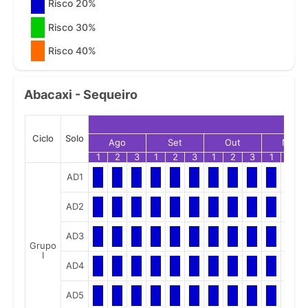
Risco 20%
Risco 30%
Risco 40%
Abacaxi - Sequeiro
Ciclo
Solo
Ago
Set
Out
Nov
1
2
3
1
2
3
1
2
3
1
2
AD1
AD2
AD3
Grupo
I
AD4
AD5