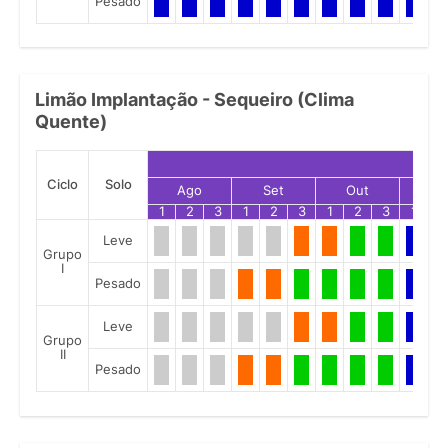
Pesado
Limão Implantação - Sequeiro (Clima
Quente)
Ciclo
Solo
Ago
Set
Out
No
1
2
3
1
2
3
1
2
3
1
2
Leve
Grupo
I
Pesado
Leve
Grupo
II
Pesado