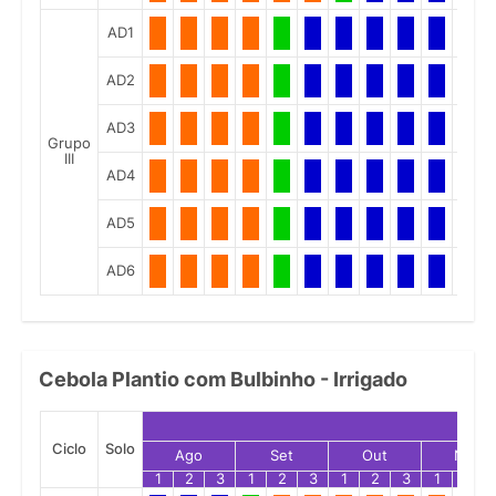
AD1
AD2
AD3
Grupo
III
AD4
AD5
AD6
Cebola Plantio com Bulbinho - Irrigado
Ciclo
Solo
Ago
Set
Out
Nov
1
2
3
1
2
3
1
2
3
1
2