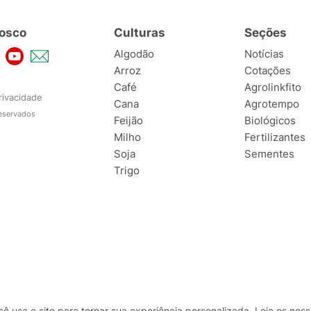
osco
Culturas
Seções
Algodão
Notícias
Arroz
Cotações
Café
Agrolinkfito
rivacidade
Cana
Agrotempo
reservados
Feijão
Biológicos
Milho
Fertilizantes
Soja
Sementes
Trigo
usa o site para tornar sua experiência personalizada. Leia os no