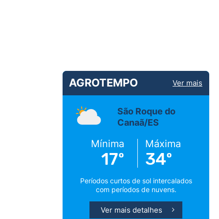
AGROTEMPO
Ver mais
São Roque do
Canaã/ES
Mínima
Máxima
17º
34º
Períodos curtos de sol intercalados
com períodos de nuvens.
Ver mais detalhes