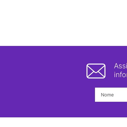
Ass
inf