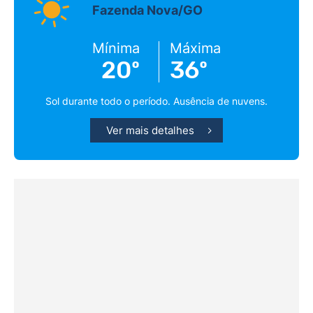
Fazenda Nova/GO
Mínima
Máxima
20º
36º
Sol durante todo o período. Ausência de nuvens.
Ver mais detalhes