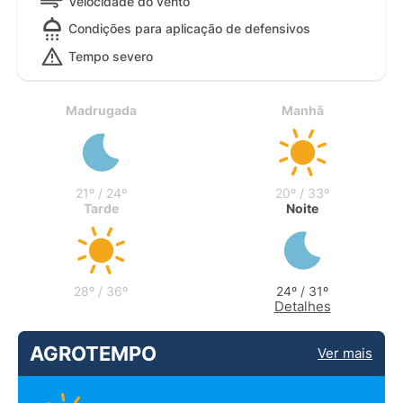
Velocidade do vento
Condições para aplicação de defensivos
Tempo severo
Madrugada
Manhã
21º / 24º
20º / 33º
Tarde
Noite
28º / 36º
24º / 31º
Detalhes
AGROTEMPO
Ver mais