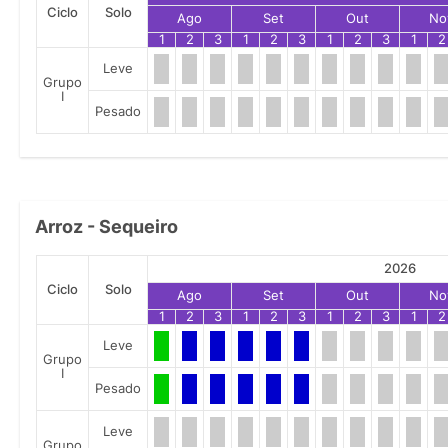
Ciclo
Solo
Ago
Set
Out
No
1
2
3
1
2
3
1
2
3
1
2
Leve
Grupo
I
Pesado
Arroz - Sequeiro
2026
Ciclo
Solo
Ago
Set
Out
No
1
2
3
1
2
3
1
2
3
1
2
Leve
Grupo
I
Pesado
Leve
Grupo