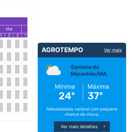
Mai
Jun
Jul
1
2
3
1
2
3
1
2
3
AGROTEMPO
Ver mais
Santana do
Maranhão/MA
Mínima
Máxima
24º
37º
Nebulosidade variável com pequena
chance de chuva.
Ver mais detalhes