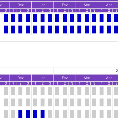
v
Dez
Jan
Fev
Mar
Abr
3
1
2
3
1
2
3
1
2
3
1
2
3
1
2
3
2
v
Dez
Jan
Fev
Mar
Abr
3
1
2
3
1
2
3
1
2
3
1
2
3
1
2
3