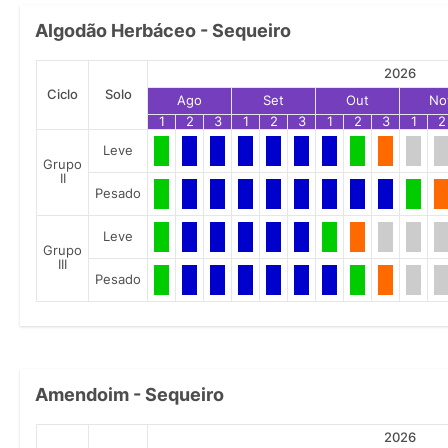
Algodão Herbáceo - Sequeiro
2026
Ciclo
Solo
Ago
Set
Out
No
1
2
3
1
2
3
1
2
3
1
2
Leve
Grupo
II
Pesado
Leve
Grupo
III
Pesado
Amendoim - Sequeiro
2026