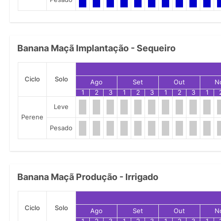
Banana Maçã Implantação - Sequeiro
Ciclo
Solo
Ago
Set
Out
N
1
2
3
1
2
3
1
2
3
1
Leve
Perene
Pesado
Banana Maçã Produção - Irrigado
Ciclo
Solo
Ago
Set
Out
N