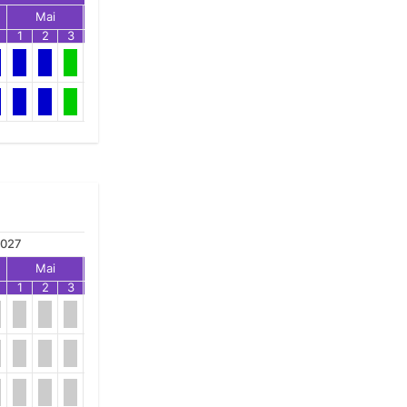
Mai
Jun
Jul
1
2
3
1
2
3
1
2
3
027
Mai
Jun
Jul
1
2
3
1
2
3
1
2
3