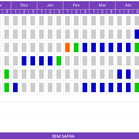
v
Dez
Jan
Fev
Mar
Abr
3
1
2
3
1
2
3
1
2
3
1
2
3
1
2
3
SEM SAFRA