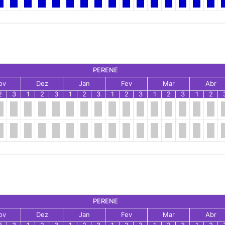
PERENE
ov
Dez
Jan
Fev
Mar
Abr
2
3
1
2
3
1
2
3
1
2
3
1
2
3
1
2
PERENE
ov
Dez
Jan
Fev
Mar
Abr