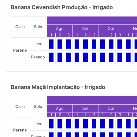
Banana Cevendish Produção - Irrigado
Ciclo
Solo
Ago
Set
Out
N
1
2
3
1
2
3
1
2
3
1
Leve
Perene
Pesado
Banana Maçã Implantação - Irrigado
Ciclo
Solo
Ago
Set
Out
N
1
2
3
1
2
3
1
2
3
1
Leve
Perene
Pesado