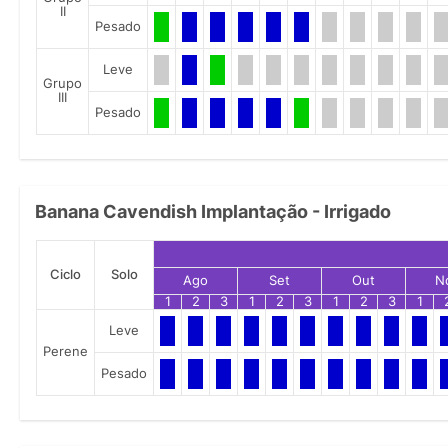
II
Pesado
Leve
Grupo
III
Pesado
Banana Cavendish Implantação - Irrigado
Ciclo
Solo
Ago
Set
Out
N
1
2
3
1
2
3
1
2
3
1
Leve
Perene
Pesado