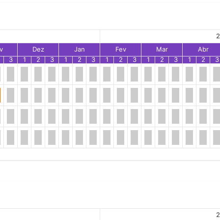
2
v
Dez
Jan
Fev
Mar
Abr
3
1
2
3
1
2
3
1
2
3
1
2
3
1
2
3
2