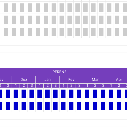
PERENE
ov
Dez
Jan
Fev
Mar
Abr
2
3
1
2
3
1
2
3
1
2
3
1
2
3
1
2