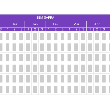
SEM SAFRA
Dez
Jan
Fev
Mar
Abr
3
1
2
3
1
2
3
1
2
3
1
2
3
1
2
3