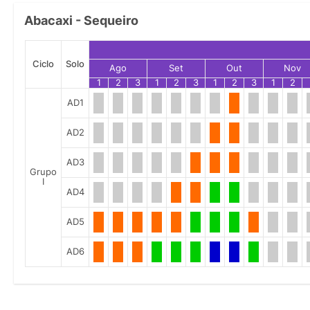
Abacaxi - Sequeiro
Ciclo
Solo
Ago
Set
Out
Nov
1
2
3
1
2
3
1
2
3
1
2
AD1
AD2
AD3
Grupo
I
AD4
AD5
AD6