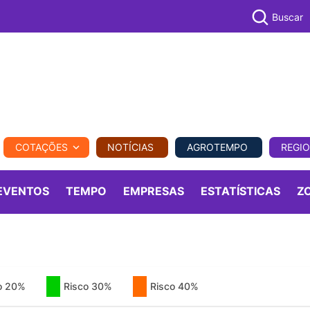
Buscar
PECUÁR
COTAÇÕES
NOTÍCIAS
AGROTEMPO
REGI
MPO
REGIONAL
COMERCIAL
AGROVIAGENS
EVENTOS
TEMPO
EMPRESAS
ESTATÍSTICAS
Z
o 20%
Risco 30%
Risco 40%