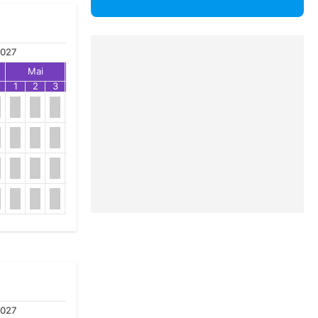
027
Mai
Jun
Jul
1
2
3
1
2
3
1
2
3
027