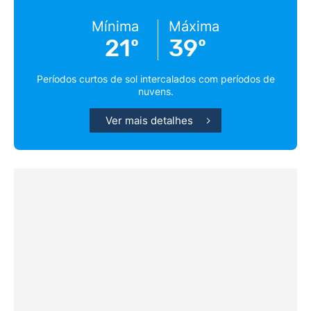
Mínima
Máxima
21º
39º
Períodos curtos de sol intercalados com períodos de
nuvens.
Ver mais detalhes