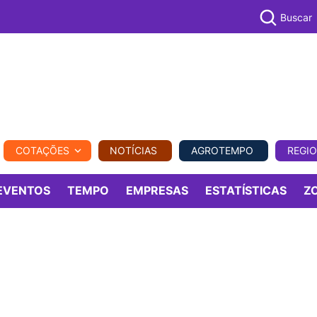
Buscar
PECUÁR
COTAÇÕES
NOTÍCIAS
AGROTEMPO
REGI
MPO
REGIONAL
COMERCIAL
AGROVIAGENS
EVENTOS
TEMPO
EMPRESAS
ESTATÍSTICAS
Z