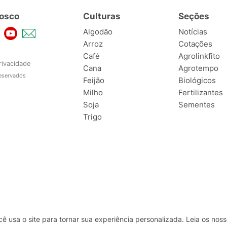
osco
Culturas
Seções
Algodão
Notícias
Arroz
Cotações
Café
Agrolinkfito
rivacidade
Cana
Agrotempo
reservados
Feijão
Biológicos
Milho
Fertilizantes
Soja
Sementes
Trigo
usa o site para tornar sua experiência personalizada. Leia os no