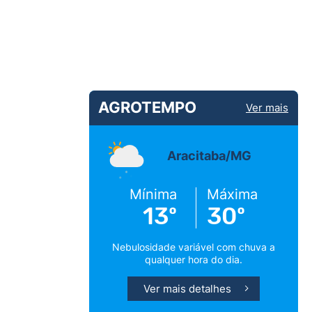
AGROTEMPO
Ver mais
Aracitaba/MG
Mínima
Máxima
13º
30º
Nebulosidade variável com chuva a
qualquer hora do dia.
Ver mais detalhes