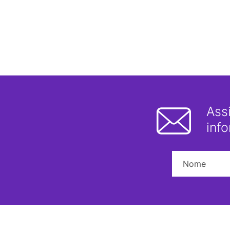
Ass
inf