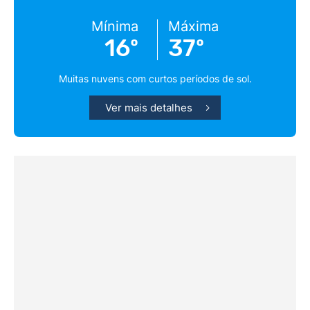
Mínima
Máxima
16º
37º
Muitas nuvens com curtos períodos de sol.
Ver mais detalhes