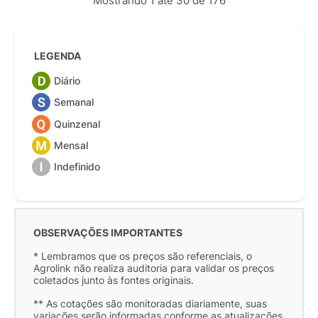
Mostrando 1 até 30 de 176
LEGENDA
Diário
Semanal
Quinzenal
Mensal
Indefinido
OBSERVAÇÕES IMPORTANTES
* Lembramos que os preços são referenciais, o
Agrolink não realiza auditoria para validar os preços
coletados junto às fontes originais.
** As cotações são monitoradas diariamente, suas
variações serão informadas conforme as atualizações