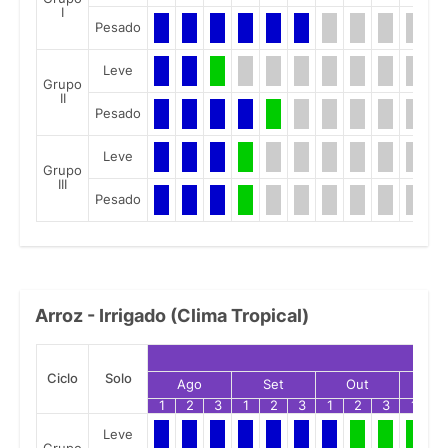
I
Pesado
Leve
Grupo
II
Pesado
Leve
Grupo
III
Pesado
Arroz - Irrigado (Clima Tropical)
Ciclo
Solo
Ago
Set
Out
No
1
2
3
1
2
3
1
2
3
1
2
Leve