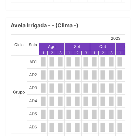
Aveia Irrigada - - (Clima -)
2023
Ciclo
Solo
Ago
Set
Out
Nov
1
2
3
1
2
3
1
2
3
1
2
AD1
AD2
AD3
Grupo
I
AD4
AD5
AD6