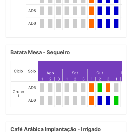
AD5
AD6
Batata Mesa - Sequeiro
Ciclo
Solo
Ago
Set
Out
Nov
1
2
3
1
2
3
1
2
3
1
2
AD5
Grupo
I
AD6
Café Arábica Implantação - Irrigado