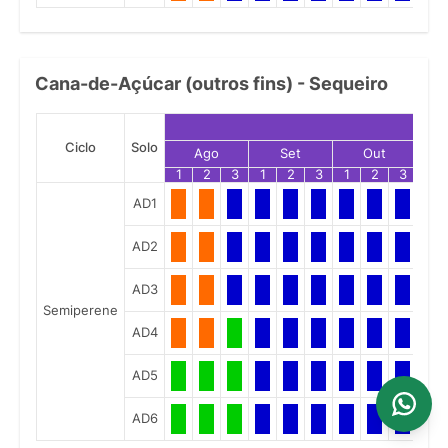
Cana-de-Açúcar (outros fins) - Sequeiro
Ciclo
Solo
Ago
Set
Out
1
2
3
1
2
3
1
2
3
1
AD1
AD2
AD3
Semiperene
AD4
AD5
AD6