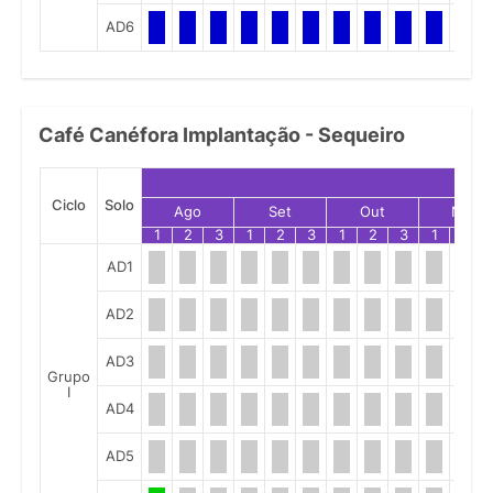
AD6
Café Canéfora Implantação - Sequeiro
Ciclo
Solo
Ago
Set
Out
Nov
1
2
3
1
2
3
1
2
3
1
2
AD1
AD2
AD3
Grupo
I
AD4
AD5