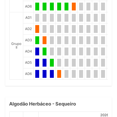
AD6
AD1
AD2
AD3
Grupo
II
AD4
AD5
AD6
Algodão Herbáceo - Sequeiro
2026