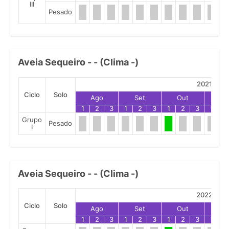
III
Pesado
Aveia Sequeiro - - (Clima -)
2021
Ciclo
Solo
Ago
Set
Out
No
1
2
3
1
2
3
1
2
3
1
2
Grupo
Pesado
I
Aveia Sequeiro - - (Clima -)
2022
Ciclo
Solo
Ago
Set
Out
No
1
2
3
1
2
3
1
2
3
1
2