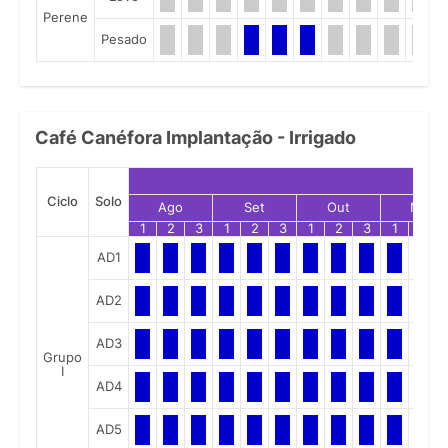
Perene
Pesado
Café Canéfora Implantação - Irrigado
Ciclo
Solo
Ago
Set
Out
Nov
1
2
3
1
2
3
1
2
3
1
2
AD1
AD2
AD3
Grupo
I
AD4
AD5