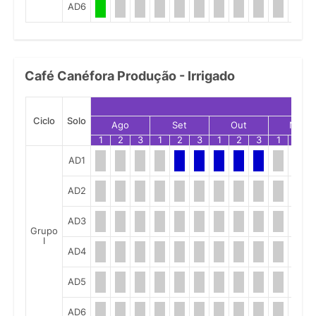
AD6
Café Canéfora Produção - Irrigado
Ciclo
Solo
Ago
Set
Out
Nov
1
2
3
1
2
3
1
2
3
1
2
AD1
AD2
AD3
Grupo
I
AD4
AD5
AD6