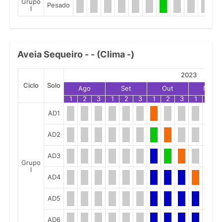
Grupo
Pesado
I
Aveia Sequeiro - - (Clima -)
2023
Ciclo
Solo
Ago
Set
Out
Nov
1
2
3
1
2
3
1
2
3
1
2
AD1
AD2
AD3
Grupo
I
AD4
AD5
AD6