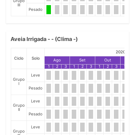
Grupo
III
Pesado
Aveia Irrigada - - (Clima -)
2020
Ciclo
Solo
Ago
Set
Out
No
1
2
3
1
2
3
1
2
3
1
2
Leve
Grupo
I
Pesado
Leve
Grupo
II
Pesado
Leve
Grupo