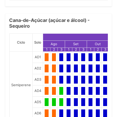
Cana-de-Açúcar (açúcar e álcool) -
Sequeiro
Ciclo
Solo
Ago
Set
Out
1
2
3
1
2
3
1
2
3
1
AD1
AD2
AD3
Semiperene
AD4
AD5
AD6