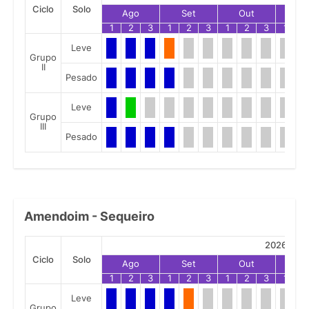
Ciclo
Solo
Ago
Set
Out
No
1
2
3
1
2
3
1
2
3
1
2
Leve
Grupo
II
Pesado
Leve
Grupo
III
Pesado
Amendoim - Sequeiro
2026
Ciclo
Solo
Ago
Set
Out
No
1
2
3
1
2
3
1
2
3
1
2
Leve
Grupo