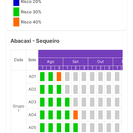
Risco 20%
Risco 30%
Risco 40%
Abacaxi - Sequeiro
Ciclo
Solo
Ago
Set
Out
Nov
1
2
3
1
2
3
1
2
3
1
2
AD1
AD2
AD3
Grupo
I
AD4
AD5