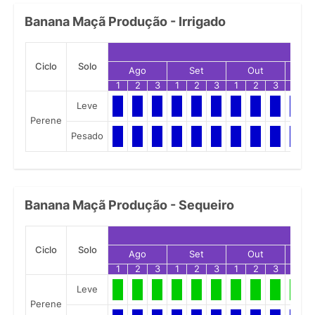
Banana Maçã Produção - Irrigado
Ciclo
Solo
Ago
Set
Out
N
1
2
3
1
2
3
1
2
3
1
Leve
Perene
Pesado
Banana Maçã Produção - Sequeiro
Ciclo
Solo
Ago
Set
Out
N
1
2
3
1
2
3
1
2
3
1
Leve
Perene