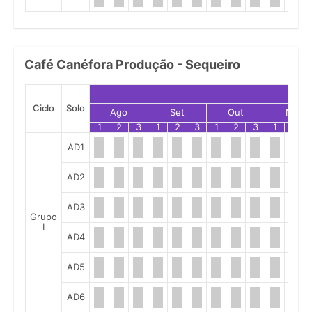
Café Canéfora Produção - Sequeiro
Ciclo
Solo
Ago
Set
Out
Nov
1
2
3
1
2
3
1
2
3
1
2
AD1
AD2
AD3
Grupo
I
AD4
AD5
AD6