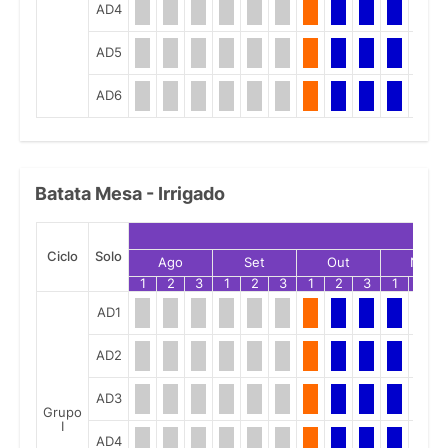
AD4
AD5
AD6
Batata Mesa - Irrigado
Ciclo
Solo
Ago
Set
Out
Nov
1
2
3
1
2
3
1
2
3
1
2
AD1
AD2
AD3
Grupo
I
AD4