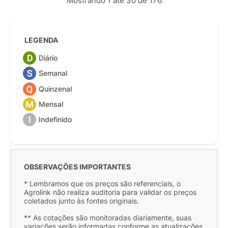
Mostrando 1 até 30 de 176
LEGENDA
Diário
Semanal
Quinzenal
Mensal
Indefinido
OBSERVAÇÕES IMPORTANTES
* Lembramos que os preços são referenciais, o
Agrolink não realiza auditoria para validar os preços
coletados junto às fontes originais.
** As cotações são monitoradas diariamente, suas
variações serão informadas conforme as atualizações